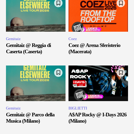
Gemitaiz
Coez
Gemitaiz @ Reggia di
Coez @ Arena Sferisterio
Caserta (Caserta)
(Macerata)
Gemitaiz
BIGLIETTI
Gemitaiz @ Parco della
A$AP Rocky @ I-Days 2026
Musica (Milano)
(Milano)