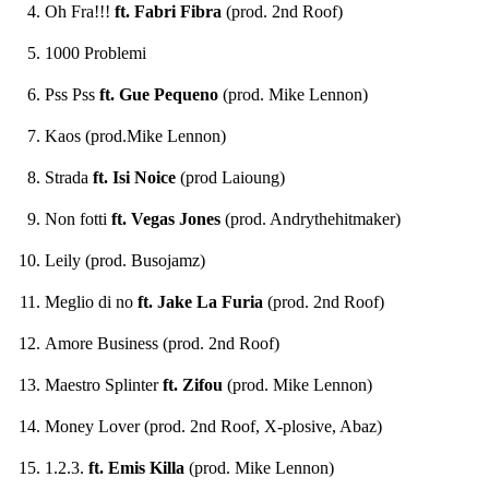
Oh Fra!!!
ft. Fabri Fibra
(prod. 2nd Roof)
1000 Problemi
Pss Pss
ft. Gue Pequeno
(prod. Mike Lennon)
Kaos (prod.Mike Lennon)
Strada
ft. Isi Noice
(prod Laioung)
Non fotti
ft. Vegas Jones
(prod. Andrythehitmaker)
Leily (prod. Busojamz)
Meglio di no
ft. Jake La Furia
(prod. 2nd Roof)
Amore Business (prod. 2nd Roof)
Maestro Splinter
ft. Zifou
(prod. Mike Lennon)
Money Lover (prod. 2nd Roof, X-plosive, Abaz)
1.2.3.
ft. Emis Killa
(prod. Mike Lennon)