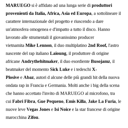
MARUEGO
si è affidato ad una lunga serie di
produttori
provenienti da Italia, Africa, Asia ed Europa
, a sottolineare il
carattere internazionale del progetto e riuscendo a dare
un'atmosfera omogenea e d'impatto a tutto il disco. Hanno
lavorato alle strumentali il giovanissimo producer
vietnamita
Mike Lennon
, il duo multiplatino
2nd Roof,
l'astro
nascente del rap italiano
Laioung
, il produttore di origine
africane
Andrythehitmaker
, il duo esordiente
Busojamz
, il
beatmaker del momento
Sick Luke
e i tedeschi
X-
Plosive
e
Abaz
, autori d alcune delle più grandi hit della nuova
ondata rap in Francia e Germania. Molti anche i big della scena
che hanno accettato l'invito di MARUEGO al microfono, tra
cui
Fabri Fibra
,
Gue Pequeno
,
Emis Killa
,
Jake La Furia
, le
nuove leve
Vegas Jones
e
Isi Noice
e la star francese di origine
marocchina
Zifou
.