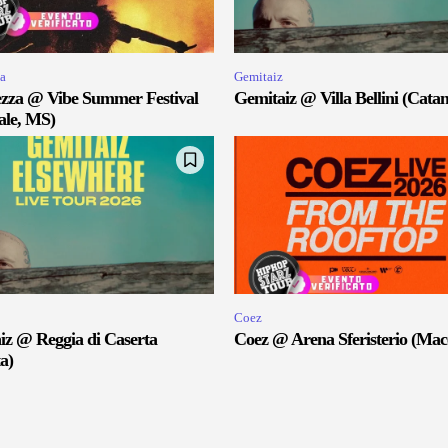
a
Gemitaiz
zza @ Vibe Summer Festival
Gemitaiz @ Villa Bellini (Catan
ale, MS)
Coez
iz @ Reggia di Caserta
Coez @ Arena Sferisterio (Mac
a)