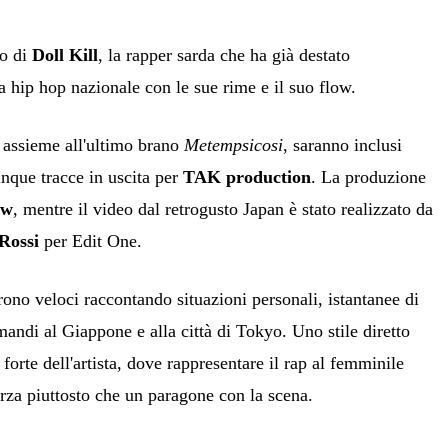
eo di
Doll Kill
, la rapper sarda che ha già destato
na hip hop nazionale con le sue rime e il suo flow.
assieme all'ultimo brano
Metempsicosi
, saranno inclusi
inque tracce in uscita per
TAK production
. La produzione
ow
, mentre il video dal retrogusto Japan è stato realizzato da
Rossi
per Edit One.
rono veloci raccontando situazioni personali, istantanee di
mandi al Giappone e alla città di Tokyo. Uno stile diretto
re forte dell'artista, dove rappresentare il rap al femminile
rza piuttosto che un paragone con la scena.