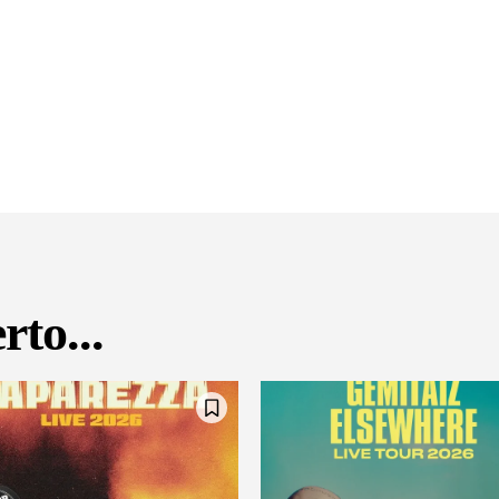
rto...