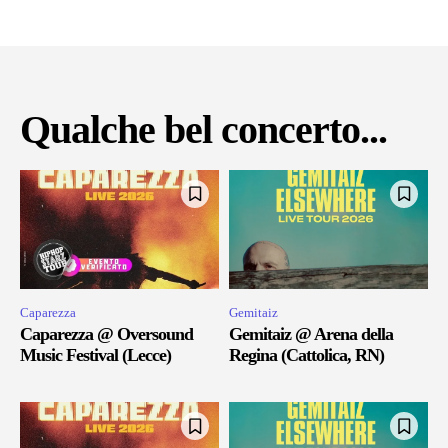
Qualche bel concerto...
Caparezza
Gemitaiz
Caparezza @ Oversound
Gemitaiz @ Arena della
Music Festival (Lecce)
Regina (Cattolica, RN)