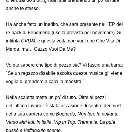
Che quando sfotti gli altri stai prendendo un po' di mira
anche te stesso.
Ha anche fatto un inedito, che sarà presente nell 'EP del
re-pack di Fenomeno (uscita prevista per novembre). Si
intitola
CVDM
, e questa volta non vuol dire Che Vita Di
Merda, ma… Cazzo Vuoi Da Me?
Volete sapere che tipo di pezzo sia? Vi lascio una barra:
"Se un ragazzo disabile ascolta questa musica gli viene
voglia di prendere a calci la maestra."
Nella scaletta mette un po' di tutto. Oltre ai pezzi
dell'ultimo lavoro c'è stata occasione di sentire dei must
della sua carriera come
Bugiardo, Non fare la puttana,
Verso altri lidi, In Italia, Vip in Trip, Tranne te, La pula
bussò e Vaffanculo scemo.