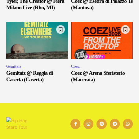
Tyler, The Creator @ Fiera
Coez @ Esedra di Palazzo Te
Milano Live (Rho, MI)
(Mantova)
Gemitaiz
Coez
Gemitaiz @ Reggia di
Coez @ Arena Sferisterio
Caserta (Caserta)
(Macerata)