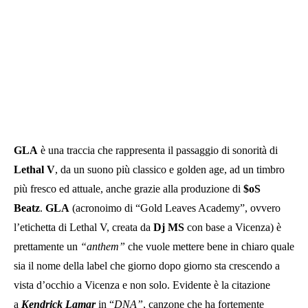
GLA
è una traccia che rappresenta il passaggio di sonorità di
Lethal V
, da un suono più classico e golden age, ad un timbro
più fresco ed attuale, anche grazie alla produzione di
$oS
Beatz
.
GLA
(acronoimo di “Gold Leaves Academy”, ovvero
l’etichetta di Lethal V, creata da
Dj MS
con base a Vicenza) è
prettamente un
“anthem”
che vuole mettere bene in chiaro quale
sia il nome della label che giorno dopo giorno sta crescendo a
vista d’occhio a Vicenza e non solo. Evidente è la citazione
a
Kendrick Lamar
in “
DNA”
, canzone che ha fortemente