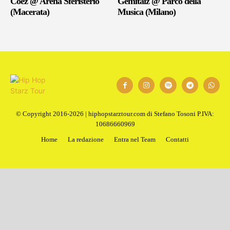
Coez @ Arena Sferisterio
Gemitaiz @ Parco della
(Macerata)
Musica (Milano)
© Copyright 2016-2026 | hiphopstarztour.com di Stefano Tosoni P.IVA:
10686660969
Home
La redazione
Entra nel Team
Contatti