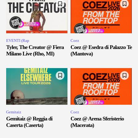
EVENTI (Rap
Coez
Tyler, The Creator @ Fiera
Coez @ Esedra di Palazzo Te
Milano Live (Rho, MI)
(Mantova)
Gemitaiz
Coez
Gemitaiz @ Reggia di
Coez @ Arena Sferisterio
Caserta (Caserta)
(Macerata)