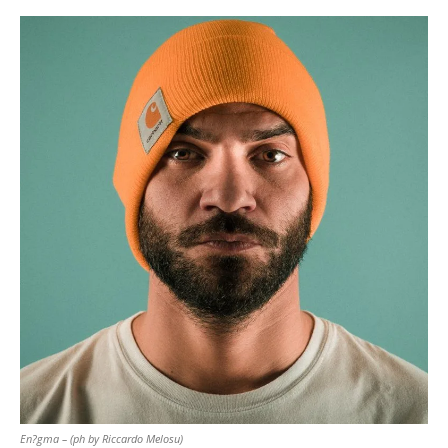
En?gma – (ph by Riccardo Melosu)