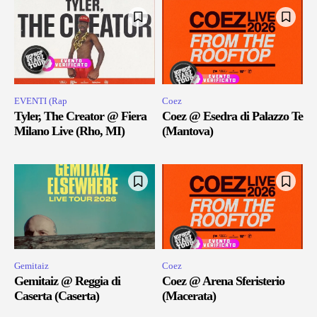
EVENTI (Rap
Coez
Tyler, The Creator @ Fiera
Coez @ Esedra di Palazzo Te
Milano Live (Rho, MI)
(Mantova)
Gemitaiz
Coez
Gemitaiz @ Reggia di
Coez @ Arena Sferisterio
Caserta (Caserta)
(Macerata)