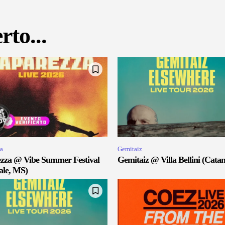
rto...
a
Gemitaiz
zza @ Vibe Summer Festival
Gemitaiz @ Villa Bellini (Catan
ale, MS)