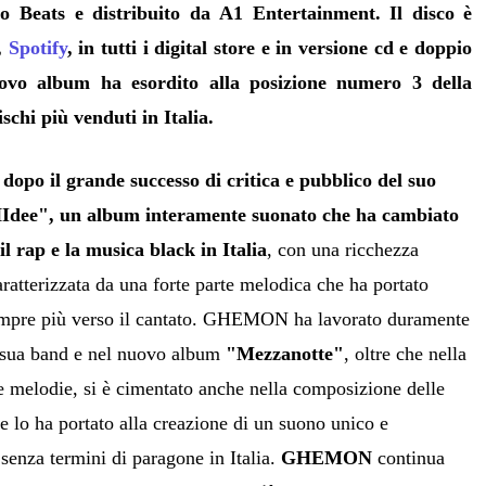
o Beats
e distribuito da
A1 Entertainment
.
Il disco è
,
Spotify
,
in tutti i digital store e in versione cd e doppio
uovo album ha esordito alla
posizione numero 3 della
ischi più venduti in Italia.
po il grande successo di critica e pubblico del suo
Idee", un album interamente suonato che ha cambiato
il rap e la musica black in Italia
, con una ricchezza
aratterizzata da una forte parte melodica che ha portato
 sempre più verso il cantato. GHEMON ha lavorato duramente
a sua band e nel nuovo album
"Mezzanotte"
, oltre che nella
lle melodie, si è cimentato anche nella composizione delle
e lo ha portato alla creazione di un suono unico e
senza termini di paragone in Italia.
GHEMON
continua