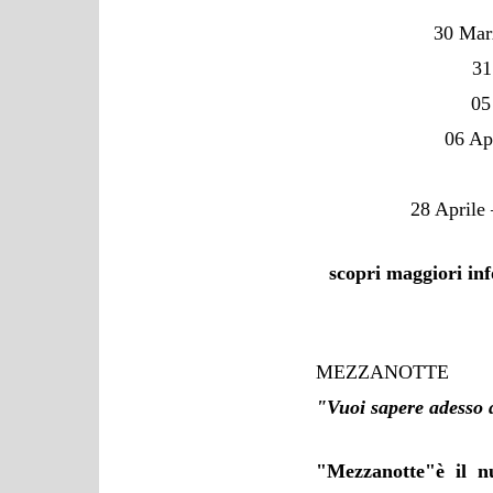
30 Mar
31
05
06 A
28 April
scopri maggiori inf
MEZZANOTTE
"Vuoi sapere adesso 
"Mezzanotte"
è il 