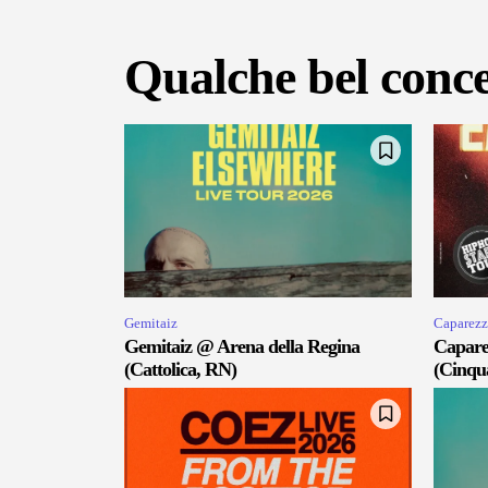
Qualche bel conce
Gemitaiz
Caparezz
Gemitaiz @ Arena della Regina
Capare
(Cattolica, RN)
(Cinqu