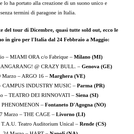
e lo ha portato alla creazione di un suono unico e
senza termini di paragone in Italia.
 del tour di Dicembre, quasi tutte sold out, ecco le
o in giro per l'Italia dal 24 Febbraio a Maggio:
aio – MIAMI ORA c/o Fabrique –
Milano
(MI)
 BANGARANG! @ CRAZY BULL. –
Genova (GE)
9 Marzo – ARGO 16 –
Marghera (VE)
 – CAMPUS INDUSTRY MUSIC –
Parma (PR)
zo – TEATRO DEI RINNOVATI –
Siena (SI)
 – PHENOMENON –
Fontaneto D'Agogna (NO)
7 Marzo – THE CAGE –
Livorno (LI)
 T.A.U. Teatro Auditorium Unical –
Rende (CS)
24 Marzo – HART –
Napoli (NA)