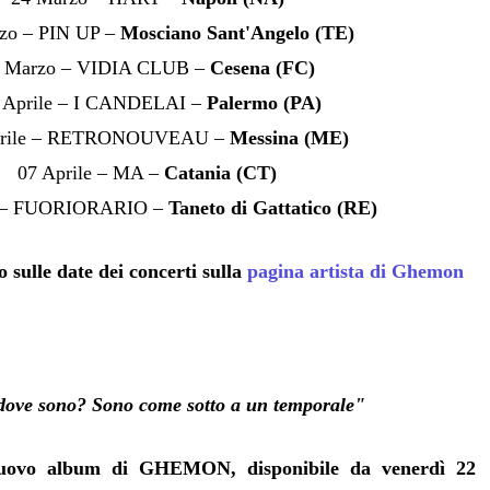
zo – PIN UP –
Mosciano Sant'Angelo (TE)
 Marzo – VIDIA CLUB –
Cesena (FC)
 Aprile – I CANDELAI –
Palermo (PA)
prile – RETRONOUVEAU –
Messina (ME)
07 Aprile – MA –
Catania (CT)
e – FUORIORARIO –
Taneto di Gattatico (RE)
o sulle date dei concerti sulla
pagina artista di Ghemon
dove sono? Sono come sotto a un temporale"
nuovo album di
GHEMON
, disponibile da venerdì 22