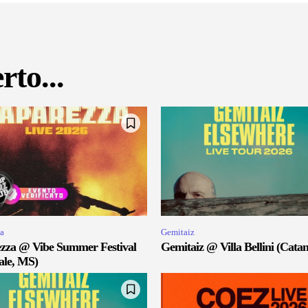
rto...
a
Gemitaiz
zza @ Vibe Summer Festival
Gemitaiz @ Villa Bellini (Catan
ale, MS)