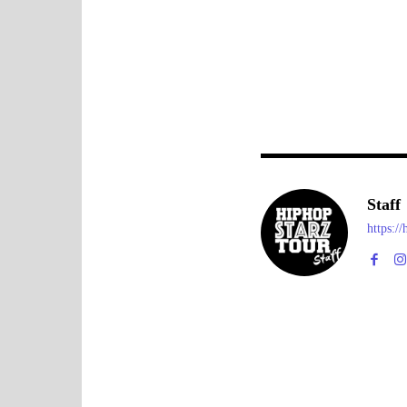
Staff
https:/