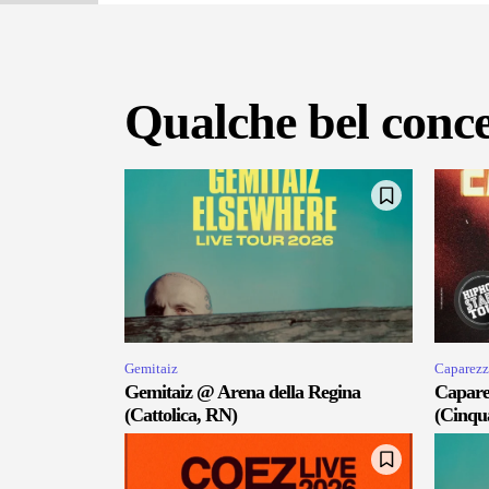
Qualche bel conce
Gemitaiz
Caparezz
Gemitaiz @ Arena della Regina
Capare
(Cattolica, RN)
(Cinqu