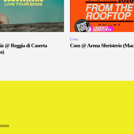
Coez
iz @ Reggia di Caserta
Coez @ Arena Sferisterio (Mac
a)
660969