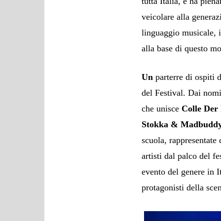
tutta Italia, e ha pie
veicolare alla generaz
linguaggio musicale, i
alla base di questo m
Un
parterre di ospiti 
del Festival. Dai nom
che unisce
Colle Der
Stokka & Madbudd
scuola, rappresentate
artisti dal palco del 
evento del genere in I
protagonisti della scen