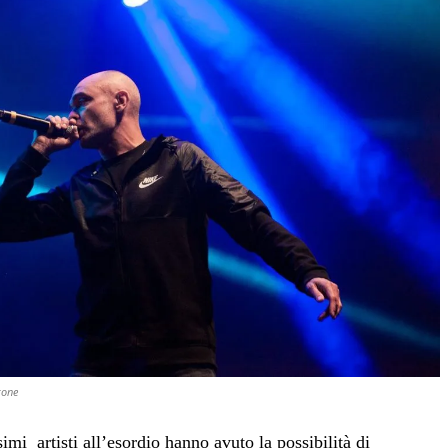
tone
imi artisti all’esordio hanno avuto la possibilità di