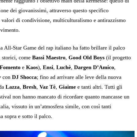
namente raggiunto l’obiettivo main della kermesse: quello di
ione dei giovanissimi, attraverso questo specifico
 valori di condivisione, multiculturalismo e antirazzismo
ovimento.
da All-Star Game del rap italiano ha fatto brillare il palco
i storici, come
Bassi Maestro
,
Good Old Boys
(il progetto
 Fomento
e
Kaos
),
Ensi
,
Luchè
,
Dargen D’Amico
,
y
con
DJ Shocca
; fino ad arrivare alle leve della nuova
 da
Lazza
,
Bresh
,
Vaz Tè
,
Giaime
e tanti altri. Tutti gli
festival non hanno mancato di ricordare quanto mancasse un
talia, vissuto in un’atmosfera simile, con così tanti
a sopra e sotto il palco.