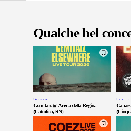
Qualche bel conce
Gemitaiz
Caparezz
Gemitaiz @ Arena della Regina
Capare
(Cattolica, RN)
(Cinqu