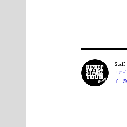
Staff
https:/