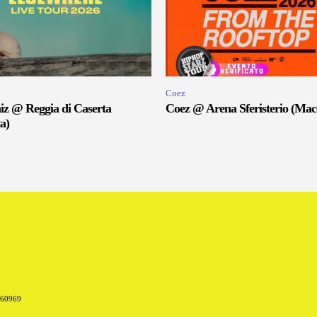
Coez
iz @ Reggia di Caserta
Coez @ Arena Sferisterio (Mac
a)
660969