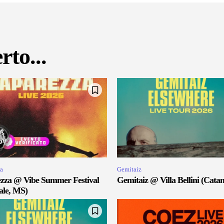
rto...
a
Gemitaiz
zza @ Vibe Summer Festival
Gemitaiz @ Villa Bellini (Catan
ale, MS)