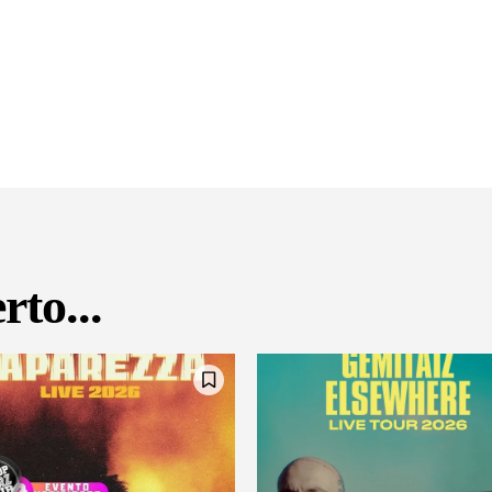
rto...