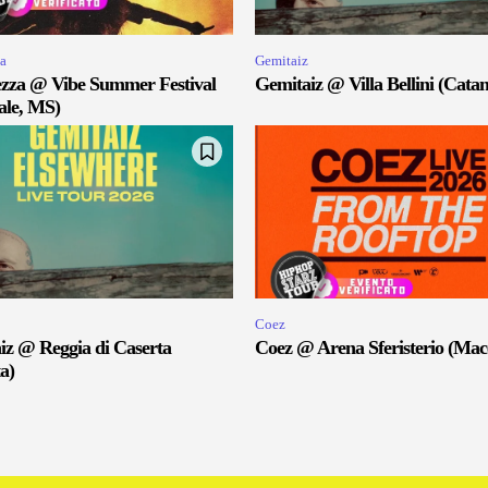
a
Gemitaiz
zza @ Vibe Summer Festival
Gemitaiz @ Villa Bellini (Catan
ale, MS)
Coez
iz @ Reggia di Caserta
Coez @ Arena Sferisterio (Mac
a)