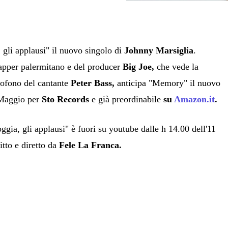
 gli applausi" il nuovo singolo di
Johnny Marsiglia
.
rapper palermitano e del producer
Big Joe,
che vede la
rofono del cantante
Peter Bass,
anticipa "Memory" il nuovo
 Maggio per
Sto Records
e già preordinabile
su
Amazon.it
.
oggia, gli applausi" è fuori su youtube dalle h 14.00 dell'11
itto e diretto da
Fele La Franca.