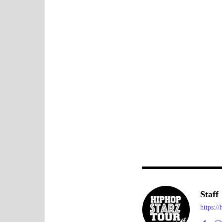
Staff
https:/