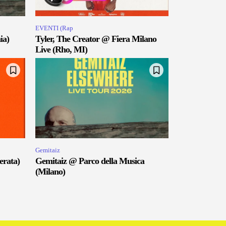
EVENTI (Rap
ia)
Tyler, The Creator @ Fiera Milano
Live (Rho, MI)
Gemitaiz
erata)
Gemitaiz @ Parco della Musica
(Milano)