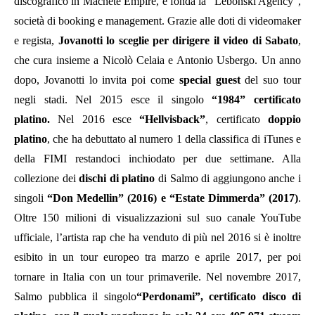
discografico in Machete Empire, e fonda la “Lebonski Agency”,
società di booking e management. Grazie alle doti di videomaker
e regista,
Jovanotti lo sceglie per dirigere il video di Sabato
,
che cura insieme a Nicolò Celaia e Antonio Usbergo. Un anno
dopo, Jovanotti lo invita poi come
special guest
del suo tour
negli stadi. Nel 2015 esce il singolo
“1984” certificato
platino.
Nel 2016 esce
“
Hellvisback
”
, certificato
doppio
platino
, che ha debuttato al numero 1 della classifica di iTunes e
della FIMI restandoci inchiodato per due settimane. Alla
collezione dei
dischi di platino
di Salmo di aggiungono anche i
singoli
“Don Medellin” (2016) e “
Estate Dimmerda
” (2017)
.
Oltre 150 milioni di visualizzazioni sul suo canale YouTube
ufficiale, l’artista rap che ha venduto di più nel 2016 si è inoltre
esibito in un tour europeo tra marzo e aprile 2017, per poi
tornare in Italia con un tour primaverile. Nel novembre 2017,
Salmo pubblica il singolo
“
Perdonami
”,
certificato disco di