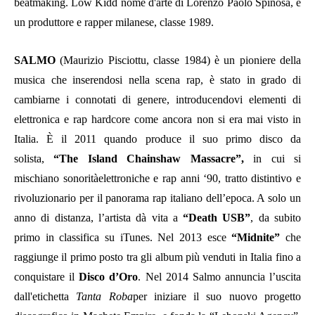
beatmaking. Low Kidd nome d'arte di Lorenzo Paolo Spinosa, è
un produttore e rapper milanese, classe 1989.
SALMO
(Maurizio Pisciottu, classe 1984) è un pioniere della
musica che inserendosi nella scena rap, è stato in grado di
cambiarne i connotati di genere, introducendovi elementi di
elettronica e rap hardcore come ancora non si era mai visto in
Italia. È il 2011 quando produce il suo primo disco da
solista,
“The Island Chainshaw Massacre”,
in cui si
mischiano sonoritàelettroniche e rap anni ‘90, tratto distintivo e
rivoluzionario per il panorama rap italiano dell’epoca. A solo un
anno di distanza, l’artista dà vita a
“Death USB”
, da subito
primo in classifica su iTunes. Nel 2013 esce
“Midnite”
che
raggiunge il primo posto tra gli album più venduti in Italia fino a
conquistare il
Disco d
’
Oro
. Nel 2014 Salmo annuncia l’uscita
dall'etichetta
Tanta Roba
per iniziare il suo nuovo progetto