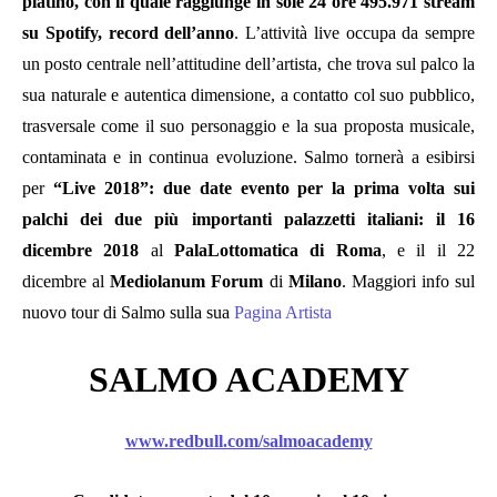
platino, con il quale raggiunge in sole 24 ore 495.971 stream
su Spotify, record dell’anno
. L’attività live occupa da sempre
un posto centrale nell’attitudine dell’artista, che trova sul palco la
sua naturale e autentica dimensione, a contatto col suo pubblico,
trasversale come il suo personaggio e la sua proposta musicale,
contaminata e in continua evoluzione. Salmo tornerà a esibirsi
per
“Live 2018”: due date evento per la prima volta sui
palchi dei due più importanti palazzetti italiani: il
16
dicembre 2018
al
PalaLottomatica di Roma
, e il il 22
dicembre al
Mediolanum Forum
di
Milano
. Maggiori info sul
nuovo tour di Salmo sulla sua
Pagina Artista
SALMO ACADEMY
www.redbull.com/salmoacademy