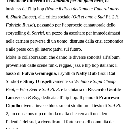
Tematiche differenti in
Audizioni per un gatto nero
, dal
business dell’hip hop (
Non è il disco dell'anno
e
Funeral party
ft. Shark Emcee
), alla critica sociale (
Odi et amo
e
Sud Pt. 2 ft.
Fabrizio Russo
), passando per l’approccio cantautorale dello
storytelling di
Sorrisi
, un pezzo da ascoltare per immedesimarsi
nella carriera perversa di un uomo, distrutta dalla crisi economica
e alle prese con gli interrogativi sul futuro.
Molte le collaborazioni che danno le diverse sonorità all’album,
provenienti dalle scene funk, reggae, jazz e hip hop italiane: il
basso di
Fulvio Gramegna
, i synth di
Natty Dub
(Soul Cat
Studio) e
Shiny D
rispettivamente su
Ventuno
e
Supa Cheap
Beat
, e
Who Ever
e
Sud Pt. 3
, e la chitarra di
Riccardo Gentile
Lorusso
su
B Boy
, dedicata all’hip hop. Il piano di
Francesco
Cipullo
diventa invece blues su cui strutturare il testo di
Sud Pt.
2
, un conscious rap contro la mafia che cerca di uccidere
l’identità del sud, a rivendicare il forte senso di comunità del