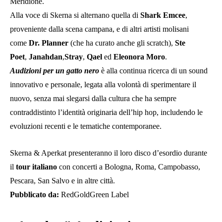
Meridione.
Alla voce di Skerna si alternano quella di
Shark Emcee
,
proveniente dalla scena campana, e di altri artisti molisani
come
Dr. Planner
(che ha curato anche gli scratch),
Ste
Poet
,
Janahdan
,
Stray
,
Qael
ed
Eleonora Moro
.
Audizioni per un gatto nero
è alla continua ricerca di un sound
innovativo e personale, legata alla volontà di sperimentare il
nuovo, senza mai slegarsi dalla cultura che ha sempre
contraddistinto l’identità originaria dell’hip hop, includendo le
evoluzioni recenti e le tematiche contemporanee.
Skerna & Aperkat presenteranno il loro disco d’esordio durante
il
tour italiano
con concerti a Bologna, Roma, Campobasso,
Pescara, San Salvo e in altre città.
Pubblicato da:
RedGoldGreen Label