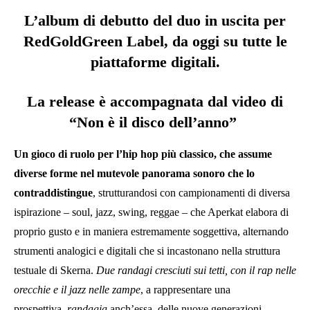
L’album di debutto del duo in uscita per
RedGoldGreen Label, da oggi su tutte le
piattaforme digitali.
La release è accompagnata dal video di
“Non è il disco dell’anno”
Un gioco di ruolo per l’hip hop più classico, che assume
diverse forme nel mutevole panorama sonoro che lo
contraddistingue
, strutturandosi con campionamenti di diversa
ispirazione – soul, jazz, swing, reggae – che Aperkat elabora di
proprio gusto e in maniera estremamente soggettiva, alternando
strumenti analogici e digitali che si incastonano nella struttura
testuale di Skerna.
Due randagi cresciuti sui tetti, con il rap nelle
orecchie e il jazz nelle zampe
, a rappresentare una
prospettiva,
randagia
anch’essa, delle nuove generazioni