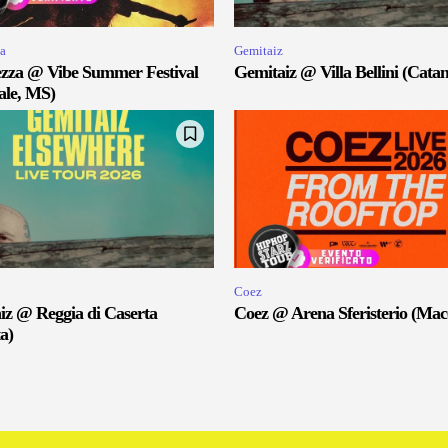
a
Gemitaiz
zza @ Vibe Summer Festival
Gemitaiz @ Villa Bellini (Catan
ale, MS)
Coez
iz @ Reggia di Caserta
Coez @ Arena Sferisterio (Mac
a)