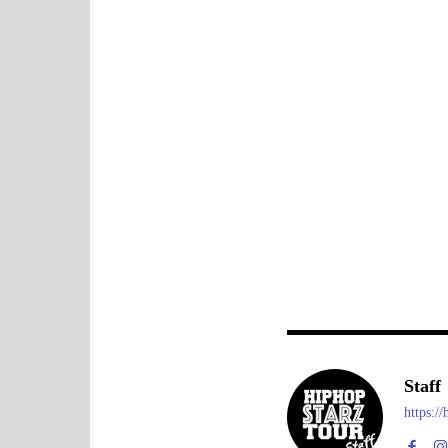
Staff
https:/