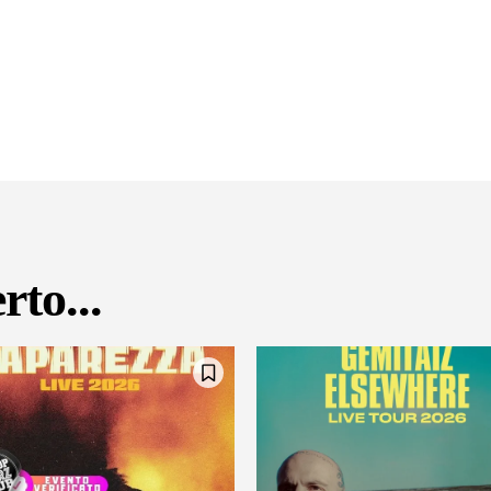
rto...