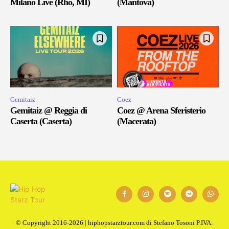
Milano Live (Rho, MI)
(Mantova)
Gemitaiz
Coez
Gemitaiz @ Reggia di
Coez @ Arena Sferisterio
Caserta (Caserta)
(Macerata)
© Copyright 2016-2026 | hiphopstarztour.com di Stefano Tosoni P.IVA: