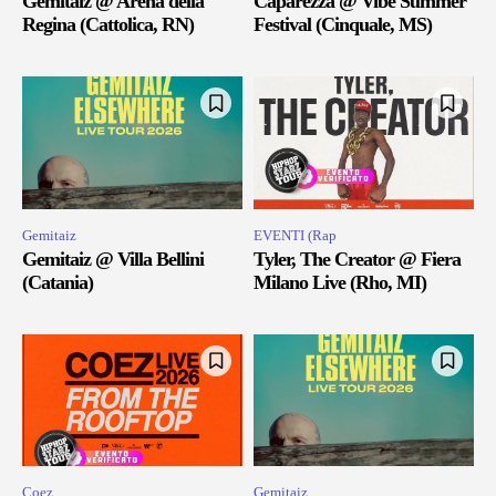
Gemitaiz @ Arena della
Caparezza @ Vibe Summer
Regina (Cattolica, RN)
Festival (Cinquale, MS)
Gemitaiz
EVENTI (Rap
Gemitaiz @ Villa Bellini
Tyler, The Creator @ Fiera
(Catania)
Milano Live (Rho, MI)
Coez
Gemitaiz