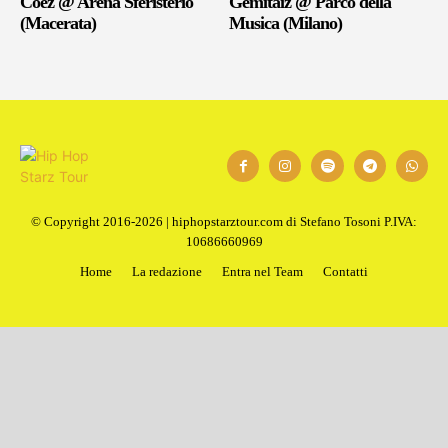
Coez @ Arena Sferisterio
Gemitaiz @ Parco della
(Macerata)
Musica (Milano)
© Copyright 2016-2026 | hiphopstarztour.com di Stefano Tosoni P.IVA:
10686660969
Home
La redazione
Entra nel Team
Contatti