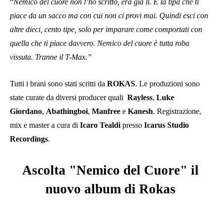
“
Nemico del cuore non l’ho scritto, era già lì. È la tipa che ti
piace da un sacco ma con cui non ci provi mai. Quindi esci con
altre dieci, cento tipe, solo per imparare come comportati con
quella che ti piace davvero. Nemico del cuore è tutta roba
vissuta. Tranne il T-Max.”
Tutti i brani sono stati scritti da
ROKAS
. Le produzioni sono
state curate da diversi producer quali
Rayless
,
Luke
Giordano
,
Abathingboi
,
Manfree
e
Kanesh
. Registrazione,
mix e master a cura di
Icaro Tealdi
presso
Icarus Studio
Recordings
.
Ascolta "Nemico del Cuore" il
nuovo album di Rokas