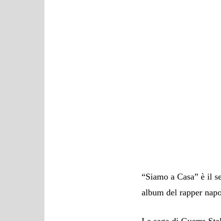
“Siamo a Casa” è il s
album del rapper napo
La saga di Guerre Ste