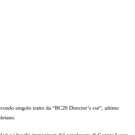
econdo singolo tratto da “BC20 Director’s cut”, ultimo
letano.
llari e i luoghi immaginari del capolavoro di George Lucas