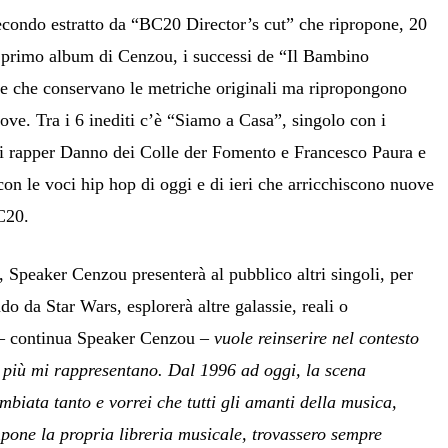
econdo estratto da “BC20 Director’s cut” che ripropone, 20
l primo album di Cenzou, i successi de “Il Bambino
e che conservano le metriche originali ma ripropongono
nuove. Tra i 6 inediti c’è “Siamo a Casa”, singolo con i
dei rapper Danno dei Colle der Fomento e Francesco Paura e
con le voci hip hop di oggi e di ieri che arricchiscono nuove
BC20.
Speaker Cenzou presenterà al pubblico altri singoli, per
do da Star Wars, esplorerà altre galassie, reali o
 continua Speaker Cenzou –
vuole reinserire nel contesto
e più mi rappresentano. Dal 1996 ad oggi, la scena
mbiata tanto e vorrei che tutti gli amanti della musica,
mpone la propria libreria musicale, trovassero sempre