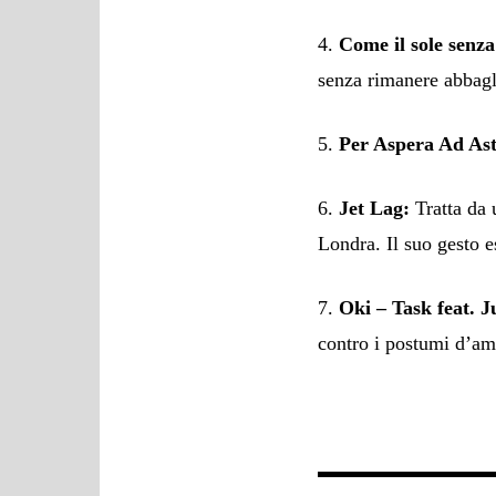
4.
Come il sole senz
senza rimanere abbagli
5.
Per Aspera Ad Ast
6.
Jet Lag:
Tratta da 
Londra. Il suo gesto e
7.
Oki – Task feat. J
contro i postumi d’a