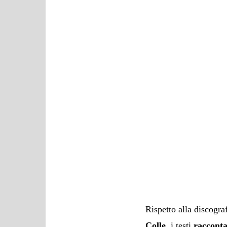
Rispetto alla discogra
Colle
, i testi
racconta