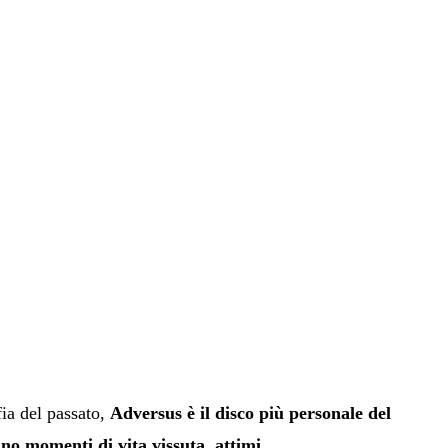
fia del passato,
Adversus è il disco più personale del
no momenti di vita vissuta
,
attimi