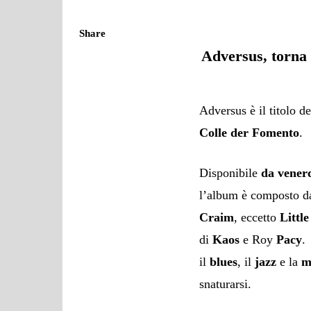
Share
Adversus, torna 
Adversus è il titolo d
Colle der Fomento
.
Disponibile
da vener
l’album è composto da
Craim
, eccetto
Little
di
Kaos
e Roy
Pacy
.
il
blues
, il
jazz
e la
m
snaturarsi.