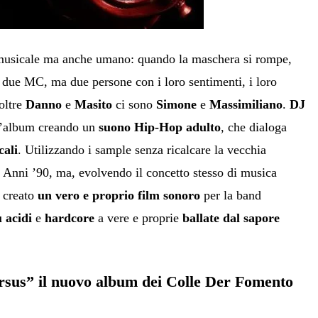
musicale ma anche umano: quando la maschera si rompe,
o due MC, ma due persone con i loro sentimenti, i loro
 oltre
Danno
e
Masito
ci sono
Simone
e
Massimiliano
.
DJ
l’album creando un
suono Hip-Hop adulto
, che dialoga
cali
. Utilizzando i sample senza ricalcare la vecchia
Anni ’90, ma, evolvendo il concetto stesso di musica
 creato
un vero e proprio film sonoro
per la band
ù acidi
e
hardcore
a vere e proprie
ballate dal sapore
rsus” il nuovo album dei Colle Der Fomento