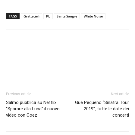
TAGS
Grattacieli
PL
Santa Sangre
White Noise
Facebook
WhatsApp
Telegram
Twitter
Email
Previous article
Next article
Salmo pubblica su Netflix
Guè Pequeno “Sinatra Tour
“Sparare alla Luna” il nuovo
2019”, tutte le date dei
video con Coez
concerti