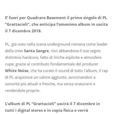
Facebook
WhatsApp
Telegram
E’ fuori per Quadraro Basement il primo singolo di PL
“Grattacieli”, che anticipa l’omonimo album in uscita
il 7 dicembre 2018.
PL, già noto nella scena underground romana come leader
della crew
Santa Sangr
e
, non abbandona il suo segno
distintivo hardcore, fatto di liriche esplicite e atmosfere
cupe; grazie al contributo fondamentale del producer
White Noise
, che ha curato il sound di tutto l’album, il rap
di PL acquisisce un valore aggiunto, avvicinandosi a
sonorità più attuali e fresche, ma senza snaturarsi e
rendendole proprie.
L’album di PL “Grattacieli” uscirà il 7 dicembre in
tutti i digital stores e in copia fisica e verrà