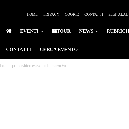
HOME
PRIVACY
COOKIE
CONTATTI
SEGNALA 
EVENTI
TOUR
NEWS
RUBRIC
CONTATTI
CERCA EVENTO
ace), il primo video estratto dal nuovo Ep