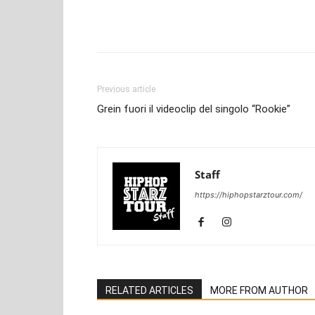
Facebook
WhatsApp
T
Share
Previous article
Grein fuori il videoclip del singolo “Rookie”
Staff
https://hiphopstarztour.com/
RELATED ARTICLES
MORE FROM AUTHOR