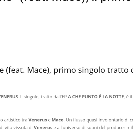
atsApp
Telegram
Twitter
Email
me (feat. Mace), primo singolo tratt
VENERUS
. Il singolo, tratto dall’EP
A CHE PUNTO È LA NOTTE
,
è i
o artistico tra
Venerus
e
Mace
. Un flusso quasi involontario di c
i vita vissuta di
Venerus
e all’universo di suoni del producer mi