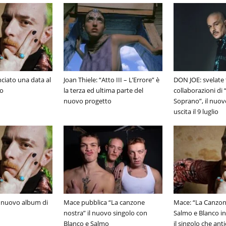
iato una data al
Joan Thiele: “Atto III – L’Errore” è
DON JOE: svelate 
go
la terza ed ultima parte del
collaborazioni di
nuovo progetto
Soprano”, il nuov
uscita il 9 luglio
l nuovo album di
Mace pubblica “La canzone
Mace: “La Canzon
nostra” il nuovo singolo con
Salmo e Blanco in
Blanco e Salmo
il singolo che ant