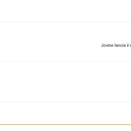
elegram
Twitter
Email
Jovine lancia il