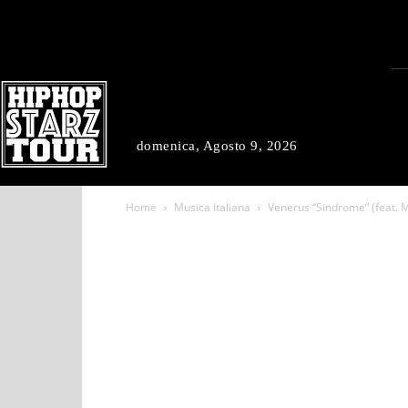
domenica, Agosto 9, 2026
Home
Musica Italiana
Venerus “Sindrome” (feat. M