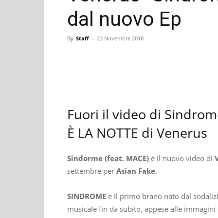
dal nuovo Ep
By
Staff
-
23 Novembre 2018
Facebook
Wh
Share
Fuori il video di Sindro
È LA NOTTE di Venerus
Sindorme (feat. MACE)
è il nuovo video di
settembre per
Asian
Fake
.
SINDROME
è il primo brano nato dal sodalizi
musicale fin da subito, appese alle immagini d