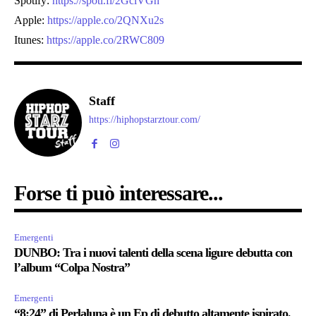
Spotify:
https://spoti.fi/2GciVGh
Apple:
https://apple.co/2QNXu2s
Itunes:
https://apple.co/2RWC809
Staff
https://hiphopstarztour.com/
Forse ti può interessare...
Emergenti
DUNBO: Tra i nuovi talenti della scena ligure debutta con
l’album “Colpa Nostra”
Emergenti
“8:24” di Perlaluna è un Ep di debutto altamente ispirato.