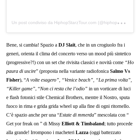
U
n post condiviso da HiphopStarzTour.com (@hiphopstarztour)
Bene, si cambia! Spazio a
DJ Slait
, che in un crogiuolo fra i
generi, orienta il clima del concerto verso un mood più sintetico
(progressive?!) con un set che rivisita classici e novità come
“Ho
paura di uscire
” (proposta nella variante radiofonica
Salmo Vs
Fisher
), “
A volte esagero”, “Venice beach”, “La prima volta”,
“Killer game”
, “
Non ci resta che l’odio”
in un vorticare di luci
e flash fotonici stile Chemical Brothers, mentre il Nostro, sputa
fuoco in rima e grida grida wheel up alla fine di ogni ritornello.
C’è spazio anche per una “
Estate di mmerda
” mescolata con “
Get yor freak on ” di Missy
Elliott & Timbaland
; tutto procede
alla grande! Irrompono i macheteri
Lazza
(oggi battezzato