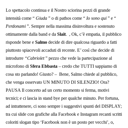
Lo spettacolo continua e il Nostro sciorina pezzi di grande
intensità come “
Giuda
” o di pathos come “
Io sono qui
” e “
Perdonami
”. Sempre nella massima disinvoltura e sostenuto
ottimamente dalla band e da
Slait
.
, Ok, c’è empatia, il pubblico
risponde bene e
Salmo
decide di dire qualcosa riguardo a fatti
piuttosto spiacevoli accaduti di recente. E’ così che decide di
introdurre
“Cabriolet
” pezzo che vede la partecipazione al
microfono di
Sfera Ebbasta
– credo che TUTTI sappiamo di
cosa sto parlando! Giusto? –
Bene, Salmo chiede al pubblico,
che venga osservato UN MINUTO DI SILENZIO! Ora?
PAUSA Il concerto ad un certo momento si ferma, motivi
tecnici; e ci lascia in stand bye per qualche minuto. Per fortuna,
ad intrattenere, ci sono sempre i suggestivi spunti del DISPLAY;
tra cui slide con grafiche alla Facebook e Instagram recanti scritti
coloriti slogan tipo ‘Facebook non è un posto per vecchi’, o,