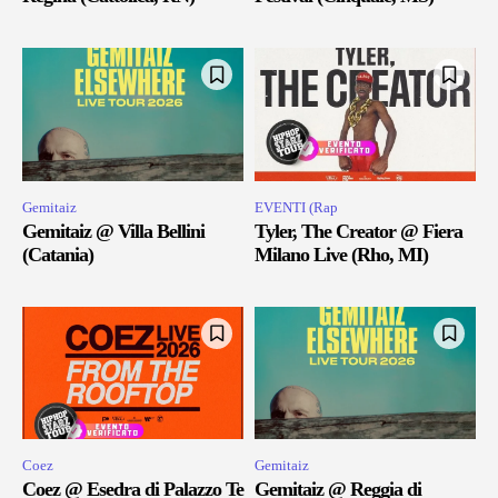
Gemitaiz
EVENTI (Rap
Gemitaiz @ Villa Bellini
Tyler, The Creator @ Fiera
(Catania)
Milano Live (Rho, MI)
Coez
Gemitaiz
Coez @ Esedra di Palazzo Te
Gemitaiz @ Reggia di