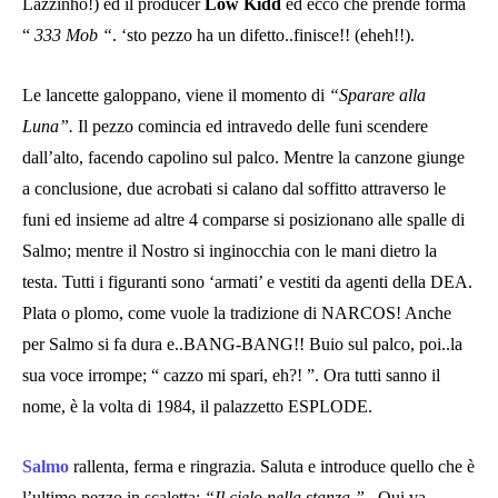
Lazzinho!) ed il producer
Low Kidd
ed ecco che prende forma
“
333 Mob “
. ‘sto pezzo ha un difetto..finisce!! (eheh!!).
Le lancette galoppano, viene il momento di
“Sparare alla
Luna”.
Il pezzo comincia ed intravedo delle funi scendere
dall’alto, facendo capolino sul palco. Mentre la canzone giunge
a conclusione, due acrobati si calano dal soffitto attraverso le
funi ed insieme ad altre 4 comparse si posizionano alle spalle di
Salmo; mentre il Nostro si inginocchia con le mani dietro la
testa. Tutti i figuranti sono ‘armati’ e vestiti da agenti della DEA.
Plata o plomo, come vuole la tradizione di NARCOS! Anche
per Salmo si fa dura e..BANG-BANG!! Buio sul palco, poi..la
sua voce irrompe; “ cazzo mi spari, eh?! ”. Ora tutti sanno il
nome, è la volta di 1984, il palazzetto ESPLODE.
Salmo
rallenta, ferma e ringrazia. Saluta e introduce quello che è
l’ultimo pezzo in scaletta:
“Il cielo nella stanza ”
. Qui va