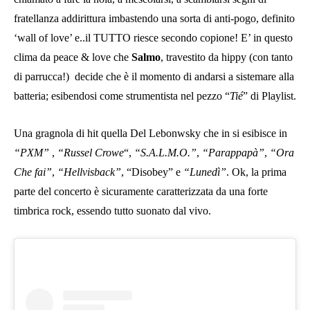
fratellanza addirittura imbastendo una sorta di anti-pogo, definito
‘wall of love’ e..il TUTTO riesce secondo copione! E’ in questo
clima da peace & love che
Salmo
, travestito da hippy (con tanto
di parrucca!)
decide che è il momento di andarsi a sistemare alla
batteria; esibendosi come strumentista nel pezzo “
Tié
” di Playlist.
Una gragnola di hit quella Del Lebonwsky che in si esibisce in
“
PXM”
,
“Russel Crowe
“,
“S.A.L.M.O.”
,
“Parappapà”
,
“Ora
Che fai”
,
“Hellvisback”
, “Disobey” e
“Lunedì”
. Ok, la prima
parte del concerto è sicuramente caratterizzata da una forte
timbrica rock, essendo tutto suonato dal vivo.