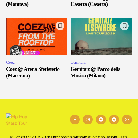
(Mantova)
Caserta (Caserta)
Coez
Gemitaiz
Coez @ Arena Sferisterio
Gemitaiz @ Parco della
(Macerata)
Musica (Milano)
© Copyright 2016-2026 | hiphopstarztour.com di Stefano Tosoni P.IVA: