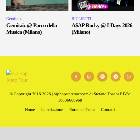
Gemitaiz
BIGLIETTI
Gemitaiz @ Parco della
A$AP Rocky @ I-Days 2026
Musica (Milano)
(Milano)
© Copyright 2016-2026 | hiphopstarztour.com di Stefano Tosoni P.IVA:
10686660969
Home
La redazione
Entra nel Team
Contatti