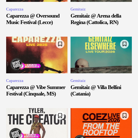
Caparezza
Gemitaiz
Caparezza @ Oversound
Gemitaiz @ Arena della
Music Festival (Lecce)
Regina (Cattolica, RN)
Caparezza
Gemitaiz
Caparezza @ Vibe Summer
Gemitaiz @ Villa Bellini
Festival (Cinquale, MS)
(Catania)