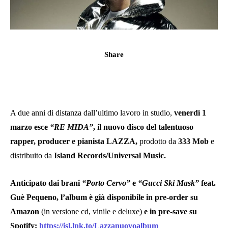
Share
A due anni di distanza dall’ultimo lavoro in studio,
venerdì 1
marzo esce
“RE MIDA”
, il nuovo disco del talentuoso
rapper, producer e pianista LAZZA,
prodotto da
333 Mob
e
distribuito da
Island Records/Universal Music.
Anticipato dai brani
“Porto Cervo”
e
“Gucci Ski Mask”
feat.
Guè Pequeno, l’album è già disponibile in pre-order su
Amazon
(in versione cd, vinile e deluxe)
e in pre-save su
Spotify:
https://isl.lnk.to/Lazzanuovoalbum