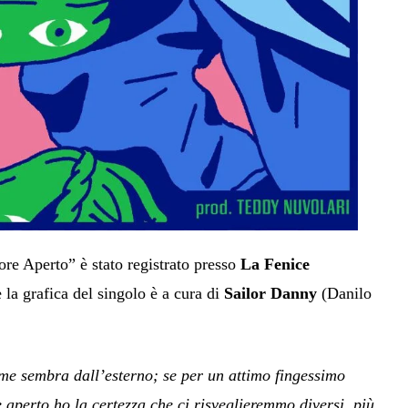
ore Aperto” è stato registrato presso
La Fenice
la grafica del singolo è a cura di
Sailor Danny
(Danilo
ome sembra dall’esterno; se per un attimo fingessimo
 aperto ho la certezza che ci risveglieremmo diversi, più