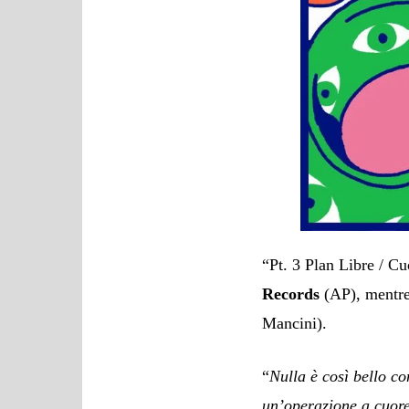
“Pt. 3 Plan Libre / Cu
Records
(AP), mentre 
Mancini).
“
Nulla è così bello c
un’operazione a cuore