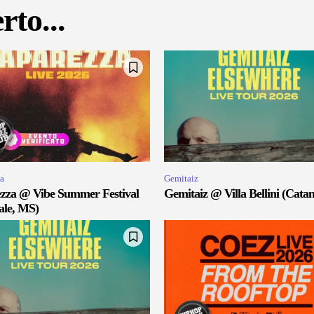
rto...
a
Gemitaiz
zza @ Vibe Summer Festival
Gemitaiz @ Villa Bellini (Catan
ale, MS)