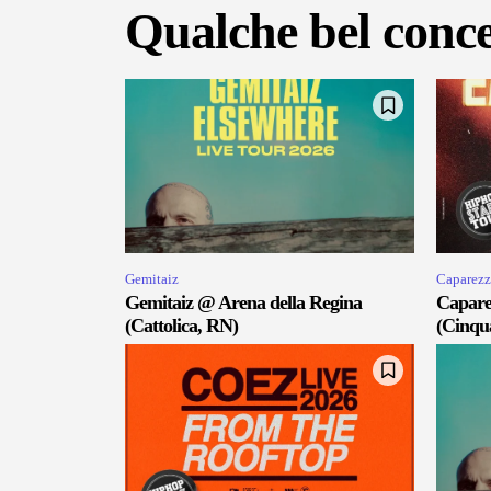
Qualche bel conce
Gemitaiz
Caparezz
Gemitaiz @ Arena della Regina
Capare
(Cattolica, RN)
(Cinqu