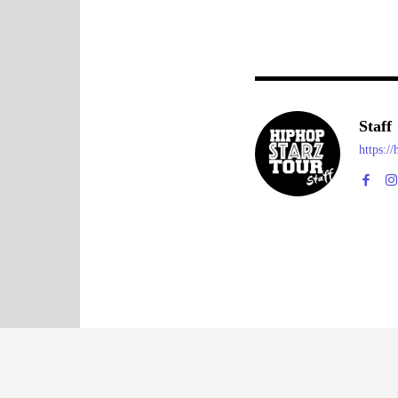
Staff
https:/