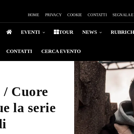
HOME
PRIVACY
COOKIE
CONTATTI
SEGNALA 
EVENTI
TOUR
NEWS
RUBRIC
CONTATTI
CERCA EVENTO
e / Cuore
e la serie
di