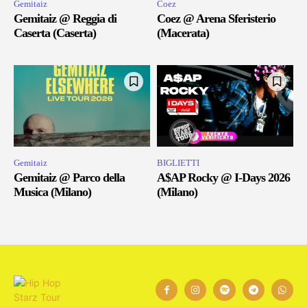
Gemitaiz
Coez
Gemitaiz @ Reggia di
Coez @ Arena Sferisterio
Caserta (Caserta)
(Macerata)
Gemitaiz
BIGLIETTI
Gemitaiz @ Parco della
A$AP Rocky @ I-Days 2026
Musica (Milano)
(Milano)