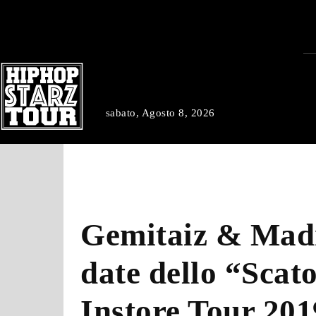
sabato, Agosto 8, 2026
Gemitaiz & Mad
date dello “Scat
Instore Tour 20