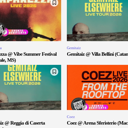
a
Gemitaiz
zza @ Vibe Summer Festival
Gemitaiz @ Villa Bellini (Catan
ale, MS)
Coez
iz @ Reggia di Caserta
Coez @ Arena Sferisterio (Mac