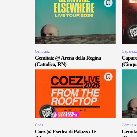
Gemitaiz
Caparezz
Gemitaiz @ Arena della Regina
Capare
(Cattolica, RN)
(Cinqu
Coez
Gemitaiz
Coez @ Esedra di Palazzo Te
Gemita