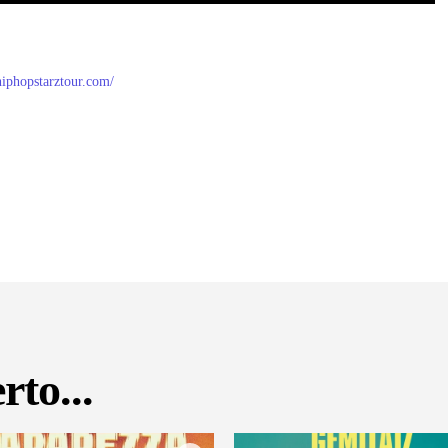
/hiphopstarztour.com/
rto...