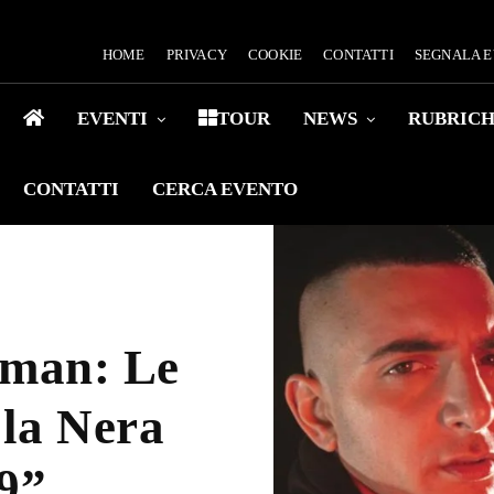
HOME
PRIVACY
COOKIE
CONTATTI
SEGNALA 
EVENTI
TOUR
NEWS
RUBRIC
CONTATTI
CERCA EVENTO
man: Le
ola Nera
19”