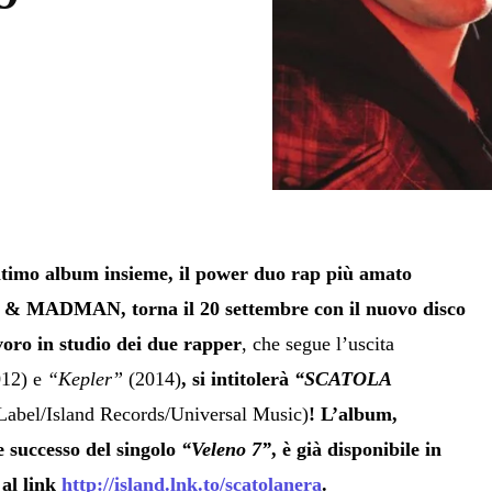
ltimo album insieme, il power duo rap più amato
Z & MADMAN
, torna il 20 settembre con il nuovo disco
lavoro in studio dei due rapper
, che segue l’uscita
12) e
“Kepler”
(2014)
, si intitolerà
“SCATOLA
Label/Island Records/Universal Music)
! L’album,
e successo del singolo
“Veleno 7”
, è già disponibile in
 al link
http://island.lnk.to/scatolanera
.