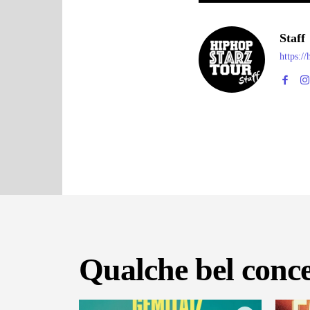
Staff
https:/
Qualche bel conce