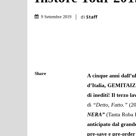
di
Staff
9 Settembre 2019
Share
A cinque anni dall’u
d’Italia,
GEMITAI
di inediti! Il terzo 
di
“Detto, Fatto.”
(20
NERA”
(Tanta Roba 
anticipato dal grand
pre-save e pre-order