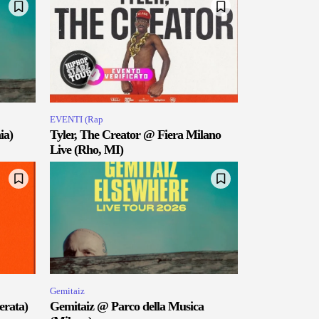
EVENTI (Rap
ia)
Tyler, The Creator @ Fiera Milano
Live (Rho, MI)
Gemitaiz
erata)
Gemitaiz @ Parco della Musica