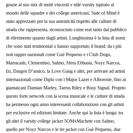
grazie al suo mix di motti vincenti e stile varsity ispirato al
mondo delle squadre e dei college americani, 5tate of Mind è
stato apprezzato per la sua autenticità rispetto alle culture di
strada che rappresenta, riconosciuto come real tanto dal pubblico
di riferimento quanto dagli artisti. Lunghissima è la lista di nomi
che sono stati testimonial o hanno supportato il brand: da i più
noti rapper nazionali come Guè Pequeno e i Club Dogo,
Marracash, Clementino, Salmo, Sfera Ebbasta, Noyz Narcos,
Izi, Dargen D’amico, la Love Gang e altri, per arrivare ad artisti
internazionali come Diplo con i Major Lazer e Alborosie, fino ai
giamaicani Damian Marley, Tarrus Riley e Busy Signal. Proprio
questo forte network con la scena musicale e le culture di strada
ha permesso ogni anno interessanti collaborazioni con gli artisti
per esclusive ed edizioni limitate. Anche qui la lista è lunga: tra
gli altri il varsity college jacket 5OMxMachete con Salmo,
quello per Noyz Narcos e le tre jacket con Guè Pequeno, due