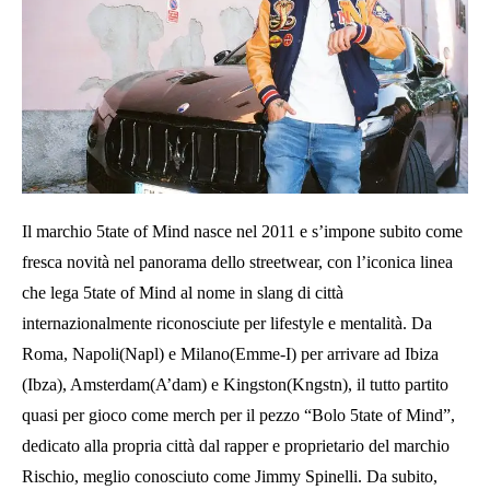
Il marchio 5tate of Mind nasce nel 2011 e s’impone subito come
fresca novità nel panorama dello streetwear, con l’iconica linea
che lega 5tate of Mind al nome in slang di città
internazionalmente riconosciute per lifestyle e mentalità. Da
Roma, Napoli(Napl) e Milano(Emme-I) per arrivare ad Ibiza
(Ibza), Amsterdam(A’dam) e Kingston(Kngstn), il tutto partito
quasi per gioco come merch per il pezzo “Bolo 5tate of Mind”,
dedicato alla propria città dal rapper e proprietario del marchio
Rischio, meglio conosciuto come Jimmy Spinelli. Da subito,