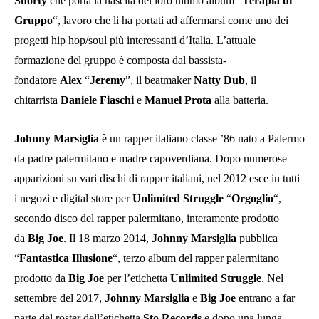
Shorty
che porta la nascita del loro ultimo album “
Terapia di
Gruppo
“, lavoro che li ha portati ad affermarsi come uno dei
progetti hip hop/soul più interessanti d’Italia. L’attuale
formazione del gruppo è composta dal bassista-
fondatore
Alex
“
Jeremy
”, il beatmaker
Natty Dub
, il
chitarrista
Daniele Fiaschi
e
Manuel Prota
alla batteria.
Johnny Marsiglia
è un rapper italiano classe ’86 nato a Palermo
da padre palermitano e madre capoverdiana. Dopo numerose
apparizioni su vari dischi di rapper italiani, nel 2012 esce in tutti
i negozi e digital store per
Unlimited Struggle
“
Orgoglio
“,
secondo disco del rapper palermitano, interamente prodotto
da
Big Joe
. Il 18 marzo 2014,
Johnny Marsiglia
pubblica
“
Fantastica Illusione
“, terzo album del rapper palermitano
prodotto da
Big Joe
per l’etichetta
Unlimited Struggle
. Nel
settembre del 2017,
Johnny Marsiglia
e
Big Joe
entrano a far
parte del roster dell’etichetta
Sto Records
e dopo una lunga