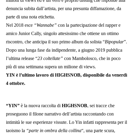
milioni di views ed è un vero e proprio dissing che risponde alla
denuncia subita dall’artista, per una presunta diffamazione, da
parte di una nota etichetta.
Nel 2018 esce
“Wannabe”
con la partecipazione del rapper e
amico Junior Cally, singolo attesissimo che ottiene un ottimo
riscontro, che anticipa il suo primo album da solista “
Bipopular
”.
Dopo una lunga fase da indipendente, a giugno 2019 pubblica
l’ultima release “
23 coltellate”
con Mambolosco, che in poco
più di una settimana supera un milione di views.
YIN è l’ultimo lavoro di HIGHSNOB, disponibile da venerdì
4 ottobre.
“YIN”
è la nuova raccolta di
HIGHSNOB
, sei tracce che
proseguono il filone narrativo dell’artista raccontando con
intimità le sue esperienze vissute. Lo Yin infatti rappresenta per il
taoismo la
“parte in ombra della collina
“, una parte scura,