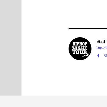
Staff
https:/