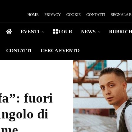
HOME
PRIVACY
COOKIE
CONTATTI
SEGNALA 
EVENTI
TOUR
NEWS
RUBRIC
CONTATTI
CERCA EVENTO
a”: fuori
ingolo di
ime