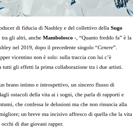
roducer di fiducia di Nashley e del collettivo della
Sugo
tra gli altri, anche
Mambolosco
-, “Quanto freddo fa” è la
shley nel 2019, dopo il precedente singolo “
Cenere
”.
apper vicentino non è solo: sulla traccia con lui c’è
a tutti gli effetti la prima collaborazione tra i due artisti.
n brano intimo e introspettivo, un sincero flusso di
gli ostacoli della vita ai i sogni, che parla di rapporti e
antumi, che confessa le delusioni ma che non rinuncia alla
migliore; un breve ma incisivo affresco di quella che la vita
i occhi di due giovani rapper.