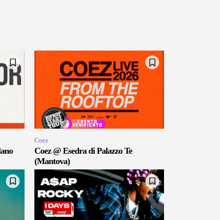
Coez
lano
Coez @ Esedra di Palazzo Te
(Mantova)