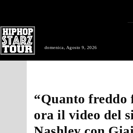
domenica, Agosto 9, 2026
“Quanto freddo f
ora il video del s
Nashley con Gia