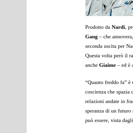
Prodotto da
Nardi
, p
Gang
– che annovera, 
seconda uscita per Na
Questa volta però il r
anche
Giaime
– ed è 
“Quanto freddo fa” è u
coscienza che spazia da
relazioni andate in fr
speranza di un futuro 
può essere, vista dagl