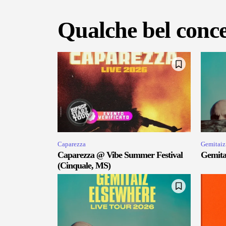
Qualche bel conce
Caparezza
Gemitaiz
Caparezza @ Vibe Summer Festival
Gemitai
(Cinquale, MS)