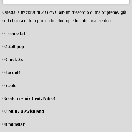
Questa la tracklist di
23 6451
, album d’esordio di tha Supreme, già
sulla bocca di tutti prima che chiunque lo abbia mai sentito:
01
come fa1
02
2ollipop
03
fuck 3x
04
scuol4
05
5olo
06
6itch remix (feat. Nitro)
07
blun7 a swishland
08
m8nstar