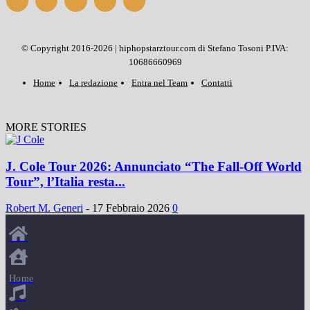
© Copyright 2016-2026 | hiphopstarztour.com di Stefano Tosoni P.IVA:
10686660969
Home
La redazione
Entra nel Team
Contatti
MORE STORIES
J. Cole Tour 2026: Annunciato “The Fall-Off World
Tour”, l’Italia resta...
Robert M. Generi
-
17 Febbraio 2026
0
Home