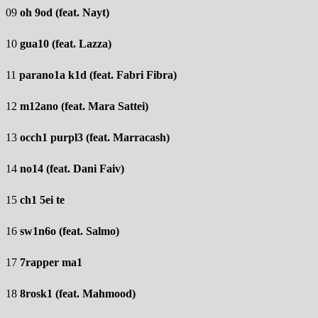
09
oh 9od (feat.
Nayt)
10
gua10 (feat. Lazza)
11
parano1a k1d (feat. Fabri Fibra)
12
m12ano (feat. Mara Sattei)
13
occh1 purpl3 (feat. Marracash)
14
no14 (feat.
Dani Faiv)
15
ch1 5ei te
16
sw1n6o (feat. Salmo)
17
7rapper ma1
18
8rosk1 (feat.
Mahmood)