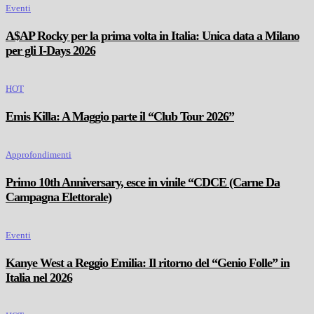
Eventi
A$AP Rocky per la prima volta in Italia: Unica data a Milano
per gli I-Days 2026
HOT
Emis Killa: A Maggio parte il “Club Tour 2026”
Approfondimenti
Primo 10th Anniversary, esce in vinile “CDCE (Carne Da
Campagna Elettorale)
Eventi
Kanye West a Reggio Emilia: Il ritorno del “Genio Folle” in
Italia nel 2026