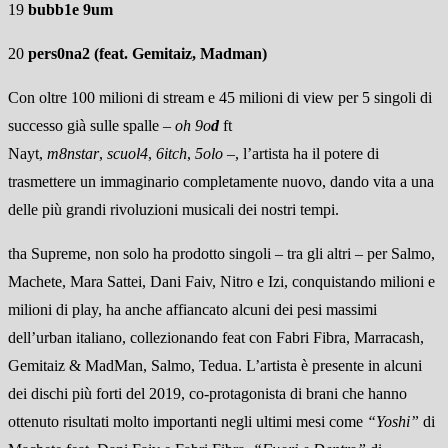
19
bubb1e 9um
20
pers0na2 (feat.
Gemitaiz, Madman)
Con oltre 100 milioni di stream e 45 milioni di view per 5 singoli di
successo già sulle spalle –
oh 9o
d
ft
Nayt,
m8nstar
,
scuol4
,
6itch
,
5olo
–, l’artista ha il potere di
trasmettere un immaginario completamente nuovo, dando vita a una
delle più grandi rivoluzioni musicali dei nostri tempi.
tha Supreme, non solo ha prodotto singoli – tra gli altri – per Salmo,
Machete, Mara Sattei, Dani Faiv, Nitro e Izi, conquistando milioni e
milioni di play, ha anche affiancato alcuni dei pesi massimi
dell’urban italiano, collezionando feat con Fabri Fibra, Marracash,
Gemitaiz & MadMan, Salmo, Tedua. L’artista è presente in alcuni
dei dischi più forti del 2019, co-protagonista di brani che hanno
ottenuto risultati molto importanti negli ultimi mesi come
“Yoshi”
di