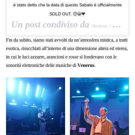
è stato detto che la data di questo Sabato è ufficialmente
SOLD OUT. 🥺😭💗
Un post condiviso da
(
Venerus☽ 🕉 ☆ ☯️
Fin da subito, siamo stati avvolti da un’atmosfera mistica, a tratti
esotica, risucchiati all’interno di una dimensione altera ed eterea,
in cui le luci azzurre, arancioni e rosse si fondevano con le
sonorità elettroniche delle musiche di
Venerus
.