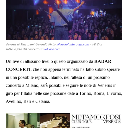
Venerus ai Magazzini Generali, Ph by
silviaviolanterouge.com
x I-D Vice
Tutte le foto del concerto su
i-d.vice.com
Un live di altissimo livello questo organizzato da
RADAR
CONCERTI
, che non appena terminato ha fatto subito sperare
in una possibile replica. Intanto, nell’attesa di un prossimo
concerto a Milano, sarà possibile seguire le note di Venerus in
giro per l’Italia nelle sue prossime date a Torino, Roma, Livorno,
Avellino, Bari e Catania.