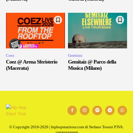
Coez
Gemitaiz
Coez @ Arena Sferisterio
Gemitaiz @ Parco della
(Macerata)
Musica (Milano)
© Copyright 2016-2026 | hiphopstarztour.com di Stefano Tosoni P.IVA:
10686660969