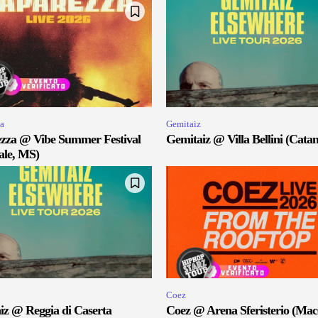
a
Gemitaiz
zza @ Vibe Summer Festival
Gemitaiz @ Villa Bellini (Catan
ale, MS)
Coez
iz @ Reggia di Caserta
Coez @ Arena Sferisterio (Mac