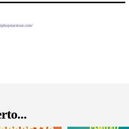
/hiphopstarztour.com/
rto...