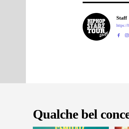
Staff
https:/
Qualche bel conce