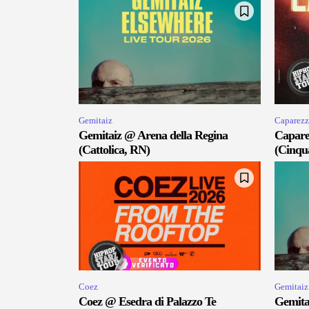
Gemitaiz
Caparezz
Gemitaiz @ Arena della Regina
Capare
(Cattolica, RN)
(Cinqu
Coez
Gemitaiz
Coez @ Esedra di Palazzo Te
Gemita