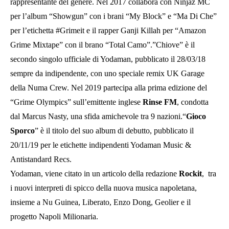
rappresentante del genere. Nel 2017 collabora con Ninjaz MC
per l’album “Showgun” con i brani “My Block” e “Ma Di Che”
per l’etichetta #Grimeit e il rapper Ganji Killah per “Amazon
Grime Mixtape” con il brano “Total Camo”.”Chiove” è il
secondo singolo ufficiale di Yodaman, pubblicato il 28/03/18
sempre da indipendente, con uno speciale remix UK Garage
della Numa Crew. Nel 2019 partecipa alla prima edizione del
“Grime Olympics” sull’emittente inglese
Rinse FM
, condotta
dal Marcus Nasty, una sfida amichevole tra 9 nazioni.“
Gioco
Sporco
” è il titolo del suo album di debutto, pubblicato il
20/11/19 per le etichette indipendenti Yodaman Music &
Antistandard Recs.
Yodaman, viene citato in un articolo della redazione
Rockit
, tra
i nuovi interpreti di spicco della nuova musica napoletana,
insieme a Nu Guinea, Liberato, Enzo Dong, Geolier e il
progetto Napoli Milionaria.