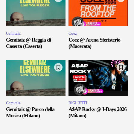
Gemitaiz
Coez
Gemitaiz @ Reggia di
Coez @ Arena Sferisterio
Caserta (Caserta)
(Macerata)
Gemitaiz
BIGLIETTI
Gemitaiz @ Parco della
A$AP Rocky @ I-Days 2026
Musica (Milano)
(Milano)