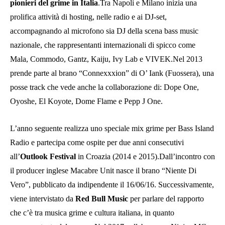
pionieri del grime in Italia
.Tra Napoli e Milano inizia una
prolifica attività di hosting, nelle radio e ai DJ-set,
accompagnando al microfono sia DJ della scena bass music
nazionale, che rappresentanti internazionali di spicco come
Mala, Commodo, Gantz, Kaiju, Ivy Lab e VIVEK.Nel 2013
prende parte al brano “Connexxxion” di O’ Iank (Fuossera), una
posse track che vede anche la collaborazione di: Dope One,
Oyoshe, El Koyote, Dome Flame e Pepp J One.
L’anno seguente realizza uno speciale mix grime per Bass Island
Radio e partecipa come ospite per due anni consecutivi
all’
Outlook Festival
in Croazia (2014 e 2015).Dall’incontro con
il producer inglese Macabre Unit nasce il brano “Niente Di
Vero”, pubblicato da indipendente il 16/06/16. Successivamente,
viene intervistato da
Red Bull Music
per parlare del rapporto
che c’è tra musica grime e cultura italiana, in quanto