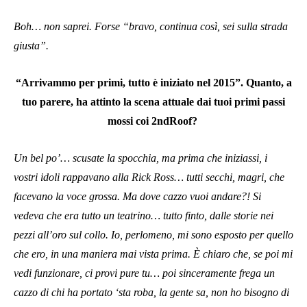
Boh… non saprei. Forse “bravo, continua così, sei sulla strada
giusta”.
“Arrivammo per primi, tutto è iniziato nel 2015”. Quanto, a
tuo parere, ha attinto la scena attuale dai tuoi primi passi
mossi coi 2ndRoof?
Un bel po’… scusate la spocchia, ma prima che iniziassi, i
vostri idoli rappavano alla Rick Ross… tutti secchi, magri, che
facevano la voce grossa. Ma dove cazzo vuoi andare?! Si
vedeva che era tutto un teatrino… tutto finto, dalle storie nei
pezzi all’oro sul collo. Io, perlomeno, mi sono esposto per quello
che ero, in una maniera mai vista prima. È chiaro che, se poi mi
vedi funzionare, ci provi pure tu… poi sinceramente frega un
cazzo di chi ha portato ‘sta roba, la gente sa, non ho bisogno di