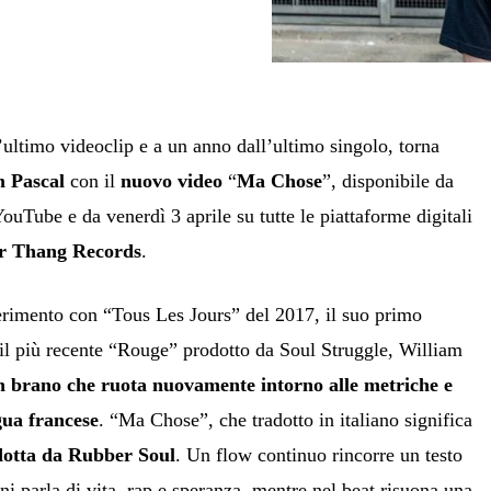
’ultimo videoclip e a un anno dall’ultimo singolo, torna
m Pascal
con il
nuovo video
“
Ma Chose
”, disponibile da
uTube e da venerdì 3 aprile su tutte le piattaforme digitali
r Thang Records
.
erimento con “Tous Les Jours” del 2017, il suo primo
 il più recente “Rouge” prodotto da Soul Struggle, William
n brano che ruota nuovamente intorno alle metriche e
ngua francese
. “Ma Chose”, che tradotto in italiano significa
dotta da Rubber Soul
. Un flow continuo rincorre un testo
i parla di vita, rap e speranza, mentre nel beat risuona una