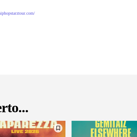
/hiphopstarztour.com/
rto...