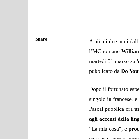
Share
A più di due anni dall
l’MC romano
Willia
martedì 31 marzo su Yo
pubblicato da
Do You
Dopo il fortunato esp
singolo in francese, e
Pascal pubblica ora
u
agli accenti della li
“La mia cosa”, è
pro
che senza mezzi termin