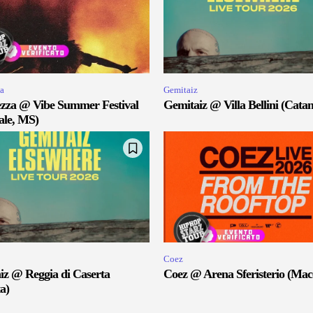
a
Gemitaiz
zza @ Vibe Summer Festival
Gemitaiz @ Villa Bellini (Catan
ale, MS)
Coez
iz @ Reggia di Caserta
Coez @ Arena Sferisterio (Mac
a)