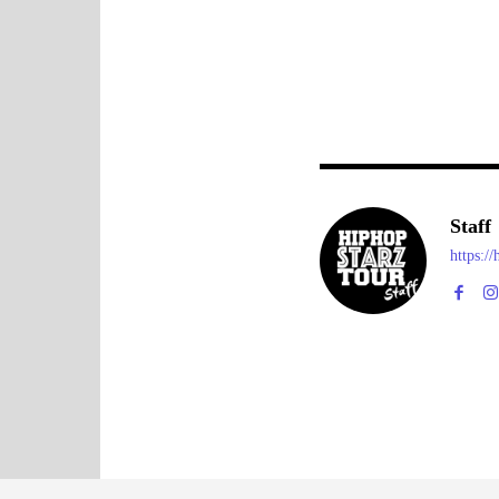
Staff
https:/