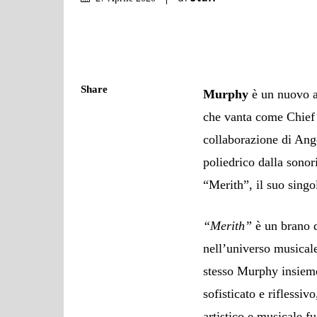
Share
Murphy
è un nuovo ar
che vanta come Chief
collaborazione di Angel
poliedrico dalla sonor
“Merith”, il suo singo
“Merith”
è un brano d
nell’universo musicale
stesso Murphy insieme
sofisticato e riflessiv
artistico e musicale f