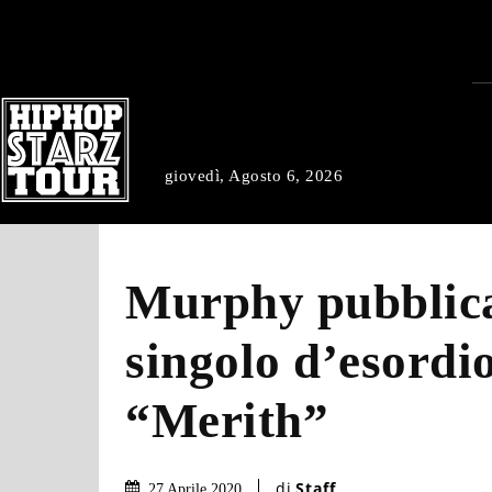
giovedì, Agosto 6, 2026
Murphy pubblica
singolo d’esordi
“Merith”
di
Staff
27 Aprile 2020