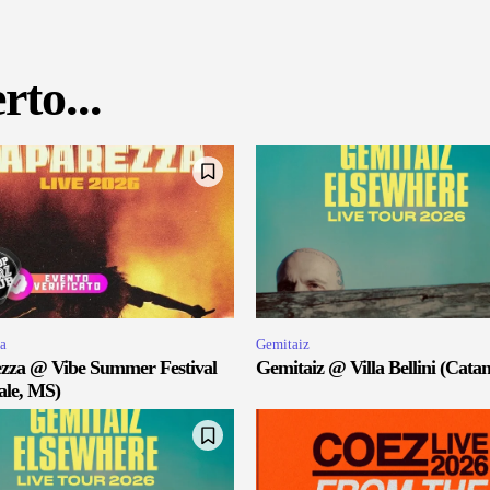
rto...
a
Gemitaiz
zza @ Vibe Summer Festival
Gemitaiz @ Villa Bellini (Catan
ale, MS)