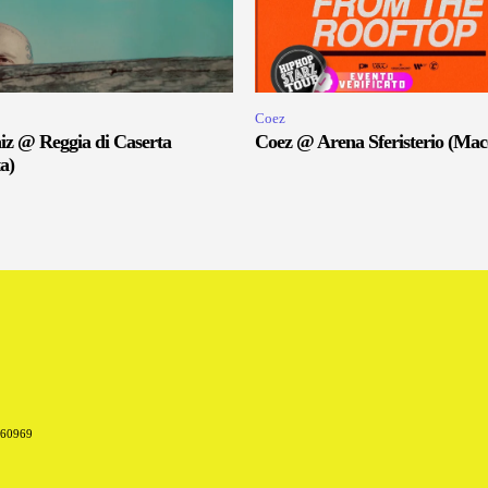
Coez
iz @ Reggia di Caserta
Coez @ Arena Sferisterio (Mac
a)
660969