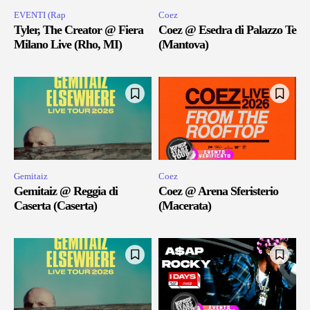
EVENTI (Rap
Coez
Tyler, The Creator @ Fiera
Coez @ Esedra di Palazzo Te
Milano Live (Rho, MI)
(Mantova)
Gemitaiz
Coez
Gemitaiz @ Reggia di
Coez @ Arena Sferisterio
Caserta (Caserta)
(Macerata)