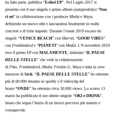
ha fatto parte, pubblica “
Eclissi EP
”. Nel Luglio 2017 si
presenta con il suo singolo e primo album (autoprodotto) “
Non
ci sei
” in collaborazione con i producer
Mndst
e
Waya
,
definendo un nuovo stile e lanciandosi finalmente in realtà
concrete e di forte impatto. Durante l’estate 2019 escono tre
singoli: “
VENICE BEACH
” con
Marvin
, “
GOOD VIBES
”
con
Frankindeed
e “
PIANETI
” con
Mndst
. L’8 novembre 2019
esce il primo EP con
MALAMENTE
, intitolato “
IL PAESE
DELLE STELLE
” che vede la collaborazione
di
Pitto
,
Frankindeed
,
Mndst
,
Frenkie G
,
Waya
e tutta la crew
monzese di
Seck
. “
IL PAESE DELLE STELLE
” ha ottenuto
più di 60.000 streams su spotify e il videoclip del
brano
“ONDE
” ha ottenuto circa 30.000 views. Lo scorso 13
marzo ha pubblicato il suo ultimo singolo “
OKI e DRINK
“,
brano che segna l’inizio di un nuovo percorso più maturo e
consapevole.