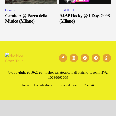
Gemitaiz
BIGLIETTI
Gemitaiz @ Parco della
A$AP Rocky @ I-Days 2026
Musica (Milano)
(Milano)
© Copyright 2016-2026 | hiphopstarztour.com di Stefano Tosoni P.IVA:
10686660969
Home
La redazione
Entra nel Team
Contatti