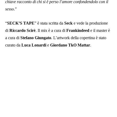
chiave racconto di chi si è perso l’amore confondendolo con il
sesso
.”
“
SECK’S TAPE
” è stata scritta da
Seck
e vede la produzione
di
Riccardo Scirè
. Il mix è a cura di
Frankindeed
e il master è
a cura di
Stefano Giungato
. L’artwork della copertina è stato
curato da
Luca Lonardi
e
Giordano TkO Mattar
.