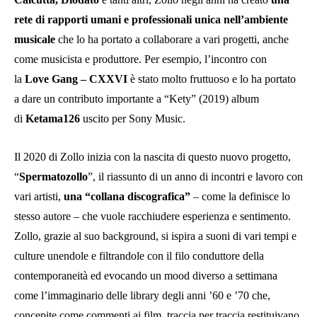
rete di rapporti umani e professionali unica nell’ambiente
musicale
che lo ha portato a collaborare a vari progetti, anche
come musicista e produttore. Per esempio, l’incontro con
la
Love Gang – CXXVI
è stato molto fruttuoso e lo ha portato
a dare un contributo importante a “Kety” (2019) album
di
Ketama126
uscito per Sony Music.
Il 2020 di Zollo inizia con la nascita di questo nuovo progetto,
“
Spermatozollo
”, il riassunto di un anno di incontri e lavoro con
vari artisti,
una “collana discografica”
– come la definisce lo
stesso autore – che vuole racchiudere esperienza e sentimento.
Zollo, grazie al suo background, si ispira a suoni di vari tempi e
culture unendole e filtrandole con il filo conduttore della
contemporaneità ed evocando un mood diverso a settimana
come l’immaginario delle library degli anni ’60 e ’70 che,
concepite come commenti ai film, traccia per traccia restituivano