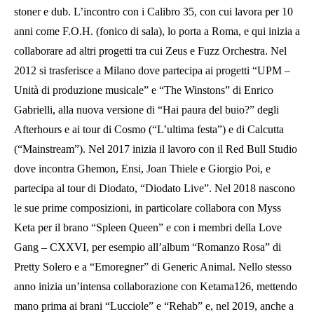
stoner e dub. L’incontro con i Calibro 35, con cui lavora per 10
anni come F.O.H. (fonico di sala), lo porta a Roma, e qui inizia a
collaborare ad altri progetti tra cui Zeus e Fuzz Orchestra. Nel
2012 si trasferisce a Milano dove partecipa ai progetti “UPM –
Unità di produzione musicale” e “The Winstons” di Enrico
Gabrielli, alla nuova versione di “Hai paura del buio?” degli
Afterhours e ai tour di Cosmo (“L’ultima festa”) e di Calcutta
(“Mainstream”). Nel 2017 inizia il lavoro con il Red Bull Studio
dove incontra Ghemon, Ensi, Joan Thiele e Giorgio Poi, e
partecipa al tour di Diodato, “Diodato Live”. Nel 2018 nascono
le sue prime composizioni, in particolare collabora con Myss
Keta per il brano “Spleen Queen” e con i membri della Love
Gang – CXXVI, per esempio all’album “Romanzo Rosa” di
Pretty Solero e a “Emoregner” di Generic Animal. Nello stesso
anno inizia un’intensa collaborazione con Ketama126, mettendo
mano prima ai brani “Lucciole” e “Rehab” e, nel 2019, anche a