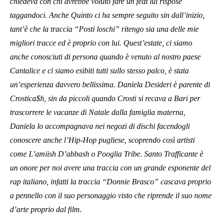
chiedeva con chi avrebbe voluto fare un feat lui rispose
taggandoci. Anche Quinto ci ha sempre seguito sin dall’inizio,
tant’è che la traccia “Posti loschi” ritengo sia una delle mie
migliori tracce ed è proprio con lui. Quest’estate, ci siamo
anche conosciuti di persona quando è venuto al nostro paese
Cantalice e ci siamo esibiti tutti sullo stesso palco, è stata
un’esperienza davvero bellissima. Daniela Desideri è parente di
Crostica$h, sin da piccoli quando Crosti si recava a Bari per
trascorrere le vacanze di Natale dalla famiglia materna,
Daniela lo accompagnava nei negozi di dischi facendogli
conoscere anche l’Hip-Hop pugliese, scoprendo così artisti
come L’amiish D’abbash o Pooglia Tribe. Santo Trafficante è
un onore per noi avere una traccia con un grande esponente del
rap italiano, infatti la traccia “Donnie Brasco” cascava proprio
a pennello con il suo personaggio visto che riprende il suo nome
d’arte proprio dal film.