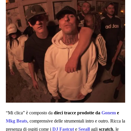
“Mi clica” è composto da
dieci tracce prodotte da
Gonem
e
Mkg Beats
, comprensive delle strumentali intro e outro. Ricca la
presenza di ospiti come i
DJ Fastcut
e
Seeall
agli
scratch
, le