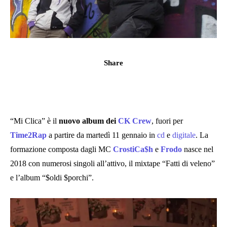
Share
“Mi Clica” è il
nuovo album dei
CK Crew
, fuori per
Time2Rap
a partire da martedì 11 gennaio in
cd
e
digitale
. La
formazione composta dagli MC
CrostiCa$h
e
Frodo
nasce nel
2018 con numerosi singoli all’attivo, il mixtape “Fatti di veleno”
e l’album “$oldi $porchi”.