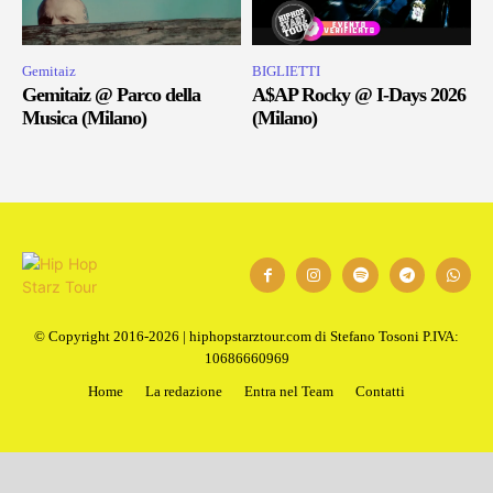
Gemitaiz
BIGLIETTI
Gemitaiz @ Parco della
A$AP Rocky @ I-Days 2026
Musica (Milano)
(Milano)
© Copyright 2016-2026 | hiphopstarztour.com di Stefano Tosoni P.IVA:
10686660969
Home
La redazione
Entra nel Team
Contatti