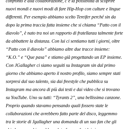
confronto e alla collaborazione, c’è la possibilità di scoprire
nuovi mondi e nuovi modi di fare Hip-Hop con culture e lingue
differenti. Per esempio abbiamo scelto Tereifer perché sin da
dopo la prima traccia fatta insieme che si chiama “Patto con il
diavolo”, è nato tra noi un rapporto di fratellanza talmente forte
da abbattere la distanza. Con lui ci sentiamo tutti i giorni, oltre
“Patto con il diavolo” abbiamo altre due tracce insieme:
“K.O.” e “Que pasa” e stiamo già progettando un EP insieme.
Con JGallagher ci siamo seguiti su Instagram sin dal primo
giorno che abbiamo aperto il nostro profilo, siamo sempre stati
sorpresi dal suo talento, sia dai freestyle che pubblica su
Instagram ma ancora di più dai testi e dai video che si trovano
su YouTube. Uno su tutti: “Tyrants 2”, una bellissima canzone.
Proprio quando stavamo pensando quali fossero state le
collaborazioni che avrebbero fatto parte del disco, leggemmo
tra le storie di Jgallagher una domanda di un suo fan che gli