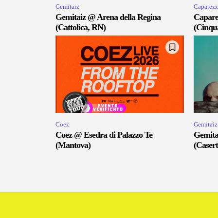
Gemitaiz
Caparezz
Gemitaiz @ Arena della Regina
Capare
(Cattolica, RN)
(Cinqu
Coez
Gemitaiz
Coez @ Esedra di Palazzo Te
Gemita
(Mantova)
(Casert