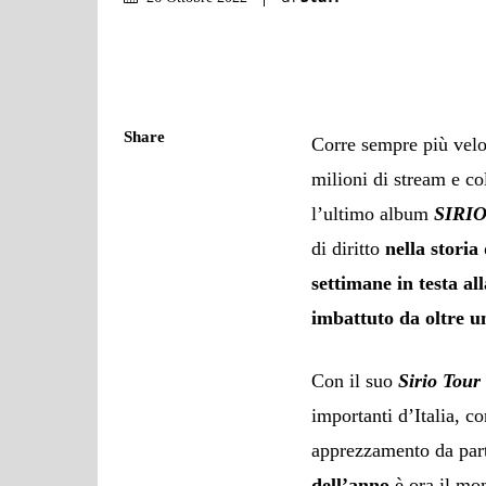
Share
Corre sempre più vel
milioni di stream e co
l’ultimo album
SIRI
di diritto
nella storia
settimane in testa al
imbattuto da oltre u
Con il suo
Sirio Tour
importanti d’Italia, 
apprezzamento da part
dell’anno
è ora il mo