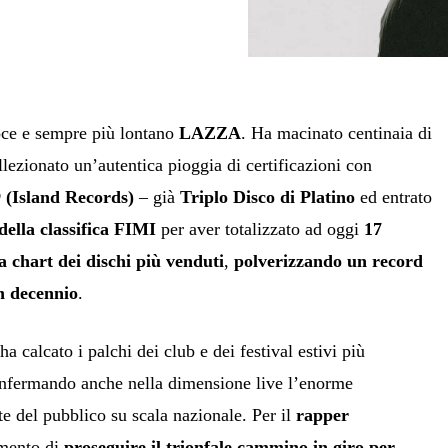
oce e sempre più lontano
LAZZA
. Ha macinato centinaia di
llezionato un’autentica pioggia di certificazioni con
O
(Island Records)
– già
Triplo Disco di Platino
ed entrato
 della classifica FIMI
per aver totalizzato ad oggi
17
la chart dei dischi più venduti
,
polverizzando un record
n decennio
.
ha calcato i palchi dei club e dei festival estivi più
confermando anche nella dimensione live l’enorme
e del pubblico su scala nazionale. Per il
rapper
mento di
proseguire il trionfale cammino in giro per