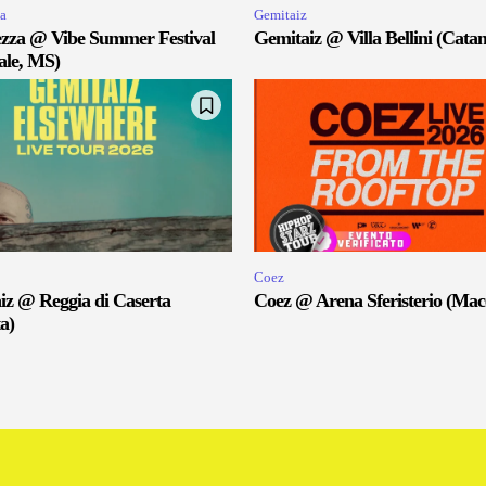
a
Gemitaiz
zza @ Vibe Summer Festival
Gemitaiz @ Villa Bellini (Catan
ale, MS)
Coez
iz @ Reggia di Caserta
Coez @ Arena Sferisterio (Mac
a)