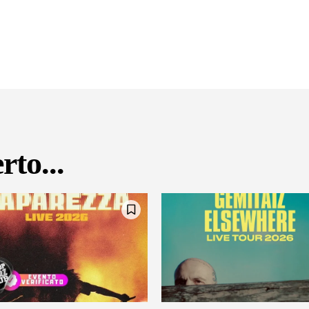
rto...