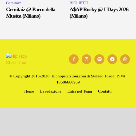
Gemitaiz
BIGLIETTI
Gemitaiz @ Parco della
A$AP Rocky @ I-Days 2026
Musica (Milano)
(Milano)
© Copyright 2016-2026 | hiphopstarztour.com di Stefano Tosoni P.IVA:
10686660969
Home
La redazione
Entra nel Team
Contatti