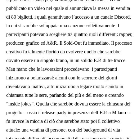
pubblicato un video nel quale si annunciava la messa in vendita
di 80 biglietti, i quali garantivano l’accesso a un canale Discord,
in cui si sarebbe sviluppata una canzone collettivamente. I
partecipanti potevano scegliere tra quattro ruoli differenti: rapper,
producer, grafico ed A&R. Il Sold-Out fu immediato. Il processo
creativo fu talmente florido da evolvere quello che sarebbe
dovuto essere un singolo brano, in un solido E.P. di tre tracce.
Man mano che le lavorazioni procedevano, i partecipanti
iniziarono a polarizzarsi: alcuni con lo scorrere dei giorni
diventavano inattivi, altri iniziarono a legare molto stando in
chiamata tutte le sere, parlando del più e del meno e creando
“inside jokes”. Quella che sarebbe dovuta essere la chiusura del
progetto – ossia il release party in presenza dell’E.P. a Milano –
fu invece la miccia di ciò che sarebbe stato poi il collettivo
attuale: una ventina di persone, con dei background di vita
totalmente differenti, accomunati dalla passione per la musica in